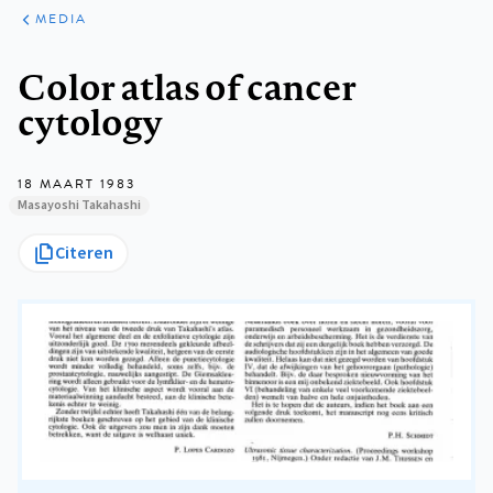
ARTIKELEN
VARIA
MEDIA
Kruimelpad
Color atlas of cancer
cytology
18 MAART 1983
Masayoshi Takahashi
Citeren