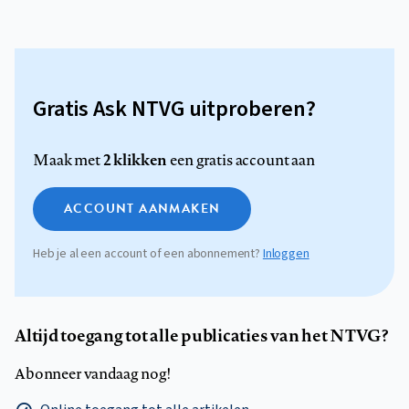
Gratis Ask NTVG uitproberen?
2 klikken
Maak met
een gratis account aan
ACCOUNT AANMAKEN
Heb je al een account of een abonnement?
Inloggen
Altijd toegang tot alle publicaties van het NTVG?
Abonneer vandaag nog!