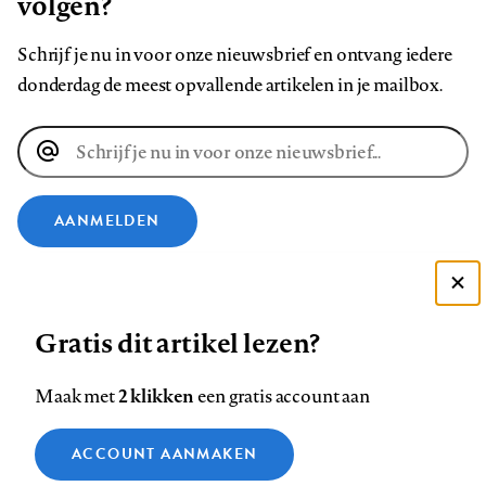
volgen?
Schrijf je nu in voor onze nieuwsbrief en ontvang iedere
donderdag de meest opvallende artikelen in je mailbox.
E-
mailadres
AANMELDEN
VOLG ONS OP
Deze site gebruikt cookies
Gratis dit artikel lezen?
Zie onze cookie policy
Volg
Volg
Volg
Volg
Volg
Volg
ACCEPTEER AANBEVOLEN INSTELLINGEN
ons
ons
2 klikken
ons
ons
ons
ons
Maak met
een gratis account aan
op
op
op
op
op
op
Contact
Colofon
Disclaimer
Privacy
About us
Functionele cookies
Footer
ACCOUNT AANMAKEN
Facebook
LinkedIn
Bluesky
Instagram
YouTube
Pinterest
Medische vragen verdienen
Sluiten
Analytische cookies