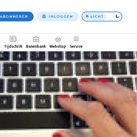
ABONNEREN
INLOGGEN
LICHT
Top
nav
ntair
s
Tijdschrift
Banenbank
Webshop
Service