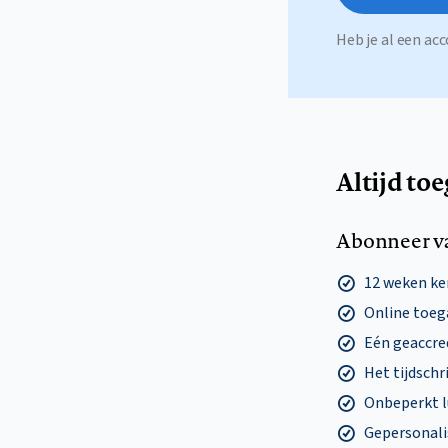
Heb je al een a
Altijd to
Abonneer v
12 weken k
Online toega
Eén geaccre
Het tijdschri
Onbeperkt l
Gepersonalis