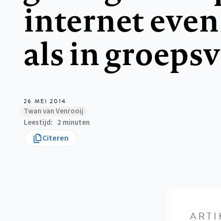
internet even 
als in groeps
26 MEI 2014
Twan van Venrooij
Leestijd
2 minuten
Citeren
ARTI