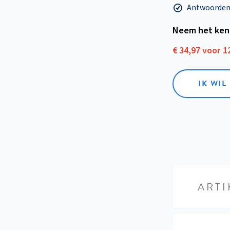
Antwoorden o
Neem het ken
€ 34,97 voor 
IK WI
ARTI