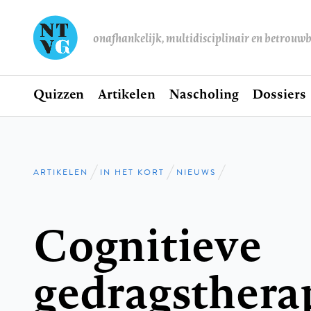
onafhankelijk, multidisciplinair en betrouw
Home
Quizzen
Artikelen
Nascholing
Dossiers
Hoofdnavigatie
ARTIKELEN
IN HET KORT
NIEUWS
Kruimelpad
Cognitieve
gedragstherap