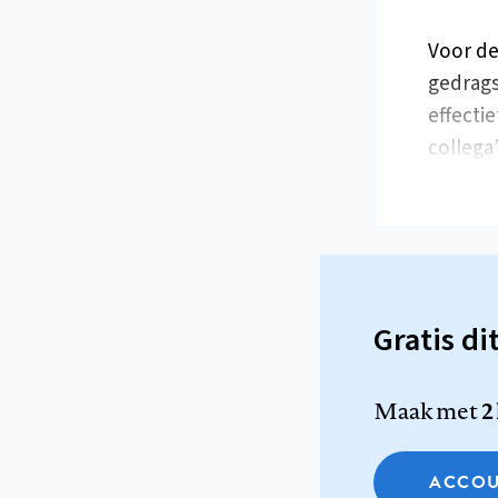
Voor de
gedrags
effecti
collega
Gratis di
Maak met
2
ACCOU