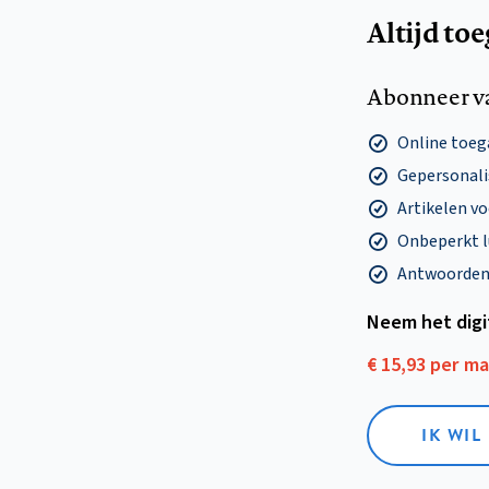
Altijd to
Abonneer v
Online toega
Gepersonalis
Artikelen v
Onbeperkt l
Antwoorden o
Neem het dig
€ 15,93 per m
IK WIL