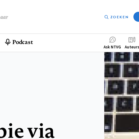
baar
ZOEKEN
Podcast
Compleme
Ask NTVG
Auteur
menu
ie via