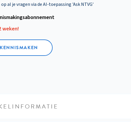
p al je vragen via de AI-toepassing 'Ask NTVG'
nismakings­abonnement
12 weken!
L KENNISMAKEN
KELINFORMATIE