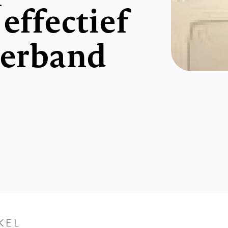
effectief
verband
KEL