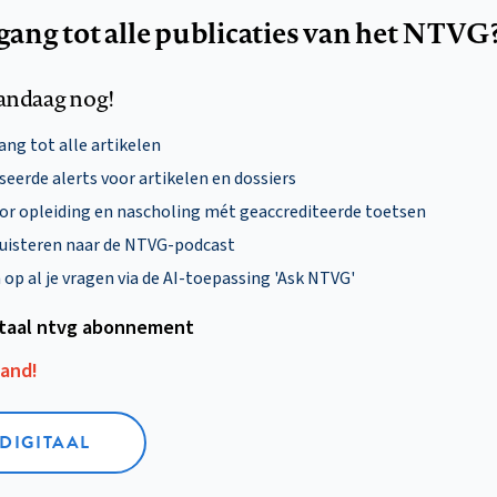
egang tot alle publicaties van het NTVG
andaag nog!
ng tot alle artikelen
eerde alerts voor artikelen en dossiers
oor opleiding en nascholing mét geaccrediteerde toetsen
uisteren naar de NTVG-podcast
p al je vragen via de AI-toepassing 'Ask NTVG'
itaal ntvg abonnement
aand!
 DIGITAAL