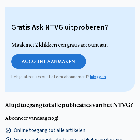
Gratis Ask NTVG uitproberen?
2 klikken
Maak met
een gratis account aan
ACCOUNT AANMAKEN
Heb je al een account of een abonnement?
Inloggen
Altijd toegang tot alle publicaties van het NTVG?
Abonneer vandaag nog!
Online toegang tot alle artikelen
Gepersonaliseerde alerts voor artikelen en dossiers