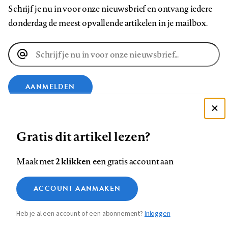
Schrijf je nu in voor onze nieuwsbrief en ontvang iedere
donderdag de meest opvallende artikelen in je mailbox.
E-
mailadres
AANMELDEN
VOLG ONS OP
Deze site gebruikt cookies
Gratis dit artikel lezen?
Zie onze cookie policy
Volg
Volg
Volg
Volg
Volg
Volg
ACCEPTEER AANBEVOLEN INSTELLINGEN
2 klikken
Maak met
een gratis account aan
ons
ons
ons
ons
ons
ons
Functionele cookies
op
op
op
op
op
op
Contact
Colofon
Disclaimer
Privacy
About us
ACCOUNT AANMAKEN
Medische vragen verdienen
Footer
Sluiten
Analytische cookies
Facebook
LinkedIn
Bluesky
Instagram
YouTube
Pinterest
betrouwbare antwoorden
Heb je al een account of een abonnement?
Inloggen
Marketing cookies
navigation
STEL ZE NU AAN ASK NTVG