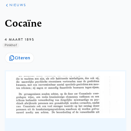
ARTIKELEN
HET
NIEUWS
KORT
Kruimelpad
Cocaïne
4 MAART 1895
Pinkhof
Citeren