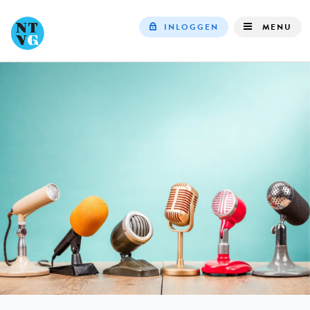
INLOGGEN
MENU
Top
navigation
IN