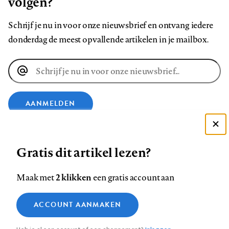
volgen?
Schrijf je nu in voor onze nieuwsbrief en ontvang iedere
donderdag de meest opvallende artikelen in je mailbox.
E-
mailadres
AANMELDEN
Deze site gebruikt cookies
VOLG ONS OP
Gratis dit artikel lezen?
Zie onze cookie policy
ACCEPTEER AANBEVOLEN INSTELLINGEN
Volg
Volg
Volg
Volg
Volg
Volg
2 klikken
Maak met
een gratis account aan
ons
ons
ons
ons
ons
ons
Functionele cookies
op
op
op
op
op
op
Contact
Colofon
Disclaimer
Privacy
About us
ACCOUNT AANMAKEN
Medische vragen verdienen
Sluiten
Footer
Analytische cookies
Facebook
LinkedIn
Bluesky
Instagram
YouTube
Pinterest
betrouwbare antwoorden