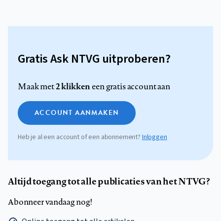
Gratis Ask NTVG uitproberen?
2 klikken
Maak met
een gratis account aan
ACCOUNT AANMAKEN
Heb je al een account of een abonnement?
Inloggen
Altijd toegang tot alle publicaties van het NTVG?
Abonneer vandaag nog!