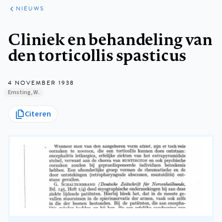
ARTIKELEN
HET
NIEUWS
KORT
Kruimelpad
Cliniek en behandeling van
den torticollis spasticus
4 NOVEMBER 1938
Ernsting, W.
Citeren