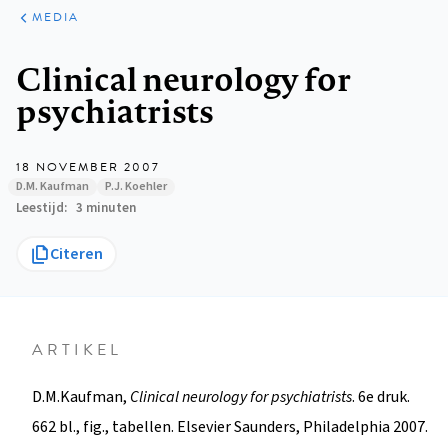
ARTIKELEN
VARIA
MEDIA
Kruimelpad
Clinical neurology for
psychiatrists
18 NOVEMBER 2007
D.M. Kaufman
P.J. Koehler
Leestijd
3 minuten
Citeren
ARTIKEL
D.M.Kaufman,
Clinical neurology for psychiatrists
. 6e druk.
662 bl., fig., tabellen. Elsevier Saunders, Philadelphia 2007.