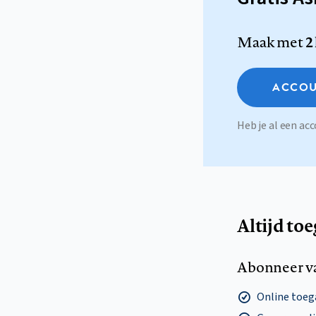
Maak met
2
ACCOU
Heb je al een a
Altijd to
Abonneer v
Online toega