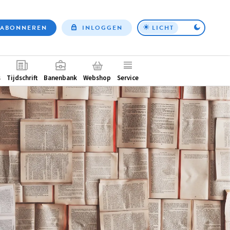
ABONNEREN
INLOGGEN
LICHT
Top
nav
ntair
s
Tijdschrift
Banenbank
Webshop
Service