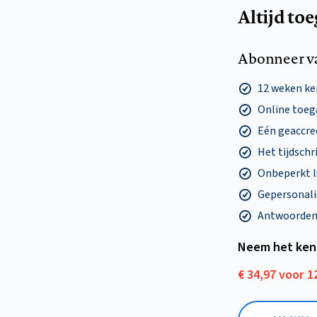
Altijd to
Abonneer v
12 weken k
Online toega
Eén geaccre
Het tijdschri
Onbeperkt l
Gepersonalis
Antwoorden o
Neem het ken
€ 34,97 voor 