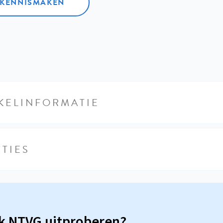
L KENNISMAKEN
KELINFORMATIE
TIES
sk NTVG uitproberen?