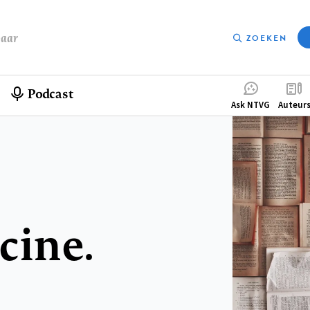
baar
ZOEKEN
Podcast
Compleme
Ask NTVG
Auteur
menu
cine.