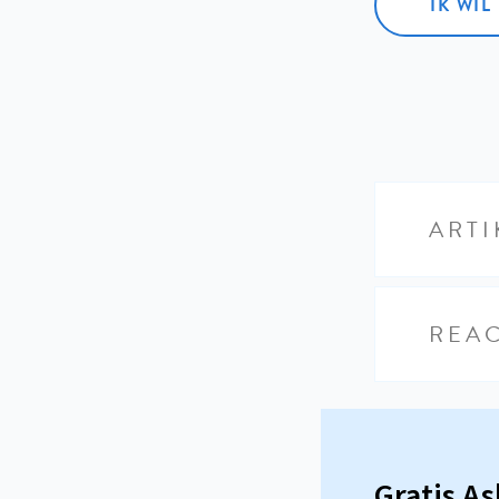
IK WI
ARTI
REAC
Gratis A