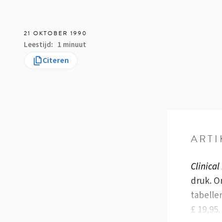
21 OKTOBER 1990
Leestijd
1 minuut
Citeren
ARTI
Clinical
druk. On
tabellen
£ 19,95.