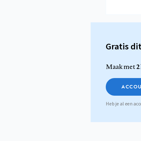
Gratis di
Maak met
2
ACCOU
Heb je al een a