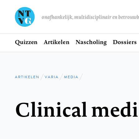
onafhankelijk, multidisciplinair en betrouw
Home
Quizzen
Artikelen
Nascholing
Dossiers
Hoofdnavigatie
ARTIKELEN
VARIA
MEDIA
Kruimelpad
Clinical medi