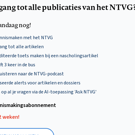
egang tot alle publicaties van het NTVG
andaag nog!
ennismaken met het NTVG
ng tot alle artikelen
diteerde toets maken bij een nascholingsartikel
ft 3 keer in de bus
uisteren naar de NTVG-podcast
eerde alerts voor artikelen en dossiers
p al je vragen via de AI-toepassing 'Ask NTVG'
nismakings­abonnement
12 weken!