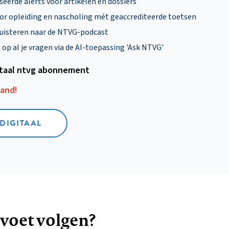
eerde alerts voor artikelen en dossiers
oor opleiding en nascholing mét geaccrediteerde toetsen
uisteren naar de NTVG-podcast
p al je vragen via de AI-toepassing 'Ask NTVG'
itaal ntvg abonnement
aand!
 DIGITAAL
 voet volgen?