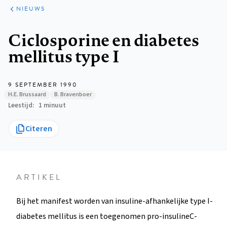
ARTIKELEN
HET
NIEUWS
KORT
Kruimelpad
Ciclosporine en diabetes
mellitus type I
9 SEPTEMBER 1990
H.E. Brussaard
B. Bravenboer
Leestijd
1 minuut
Citeren
ARTIKEL
Bij het manifest worden van insuline-afhankelijke type I-
diabetes mellitus is een toegenomen pro-insulineC-