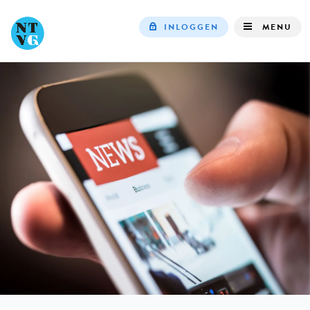
INLOGGEN
MENU
Top
navigation
IN