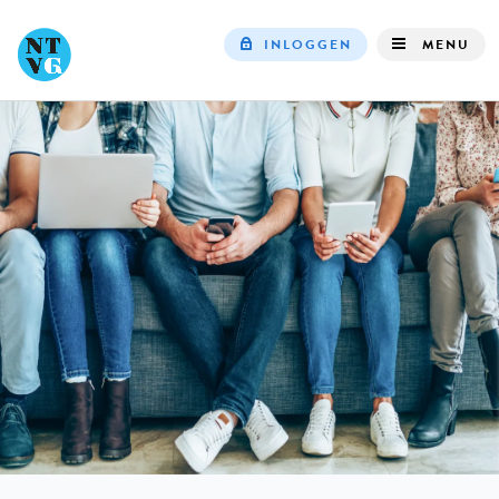
INLOGGEN
MENU
Top
navigation
IN