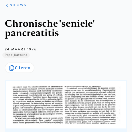
ARTIKELEN
HET
NIEUWS
KORT
Kruimelpad
Chronische 'seniele'
pancreatitis
24 MAART 1976
Pape, Katolina
Citeren