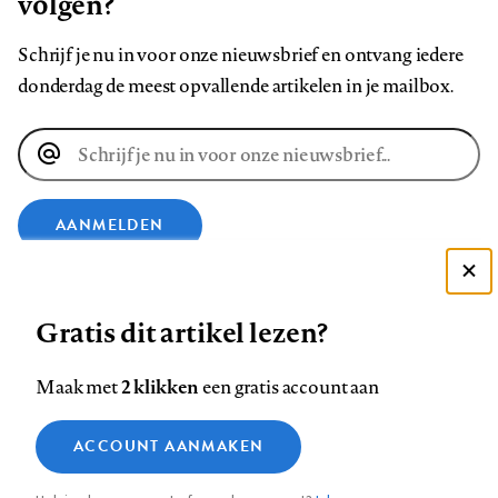
volgen?
Schrijf je nu in voor onze nieuwsbrief en ontvang iedere
donderdag de meest opvallende artikelen in je mailbox.
E-
mailadres
AANMELDEN
Deze site gebruikt cookies
VOLG ONS OP
Gratis dit artikel lezen?
Zie onze cookie policy
ACCEPTEER AANBEVOLEN INSTELLINGEN
Volg
Volg
Volg
Volg
Volg
Volg
2 klikken
Maak met
een gratis account aan
ons
ons
ons
ons
ons
ons
Functionele cookies
op
op
op
op
op
op
Contact
Colofon
Disclaimer
Privacy
About us
ACCOUNT AANMAKEN
Medische vragen verdienen
Sluiten
Footer
Analytische cookies
Facebook
LinkedIn
Bluesky
Instagram
YouTube
Pinterest
betrouwbare antwoorden