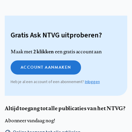
Gratis Ask NTVG uitproberen?
2 klikken
Maak met
een gratis account aan
ACCOUNT AANMAKEN
Heb je al een account of een abonnement?
Inloggen
Altijd toegang tot alle publicaties van het NTVG?
Abonneer vandaag nog!