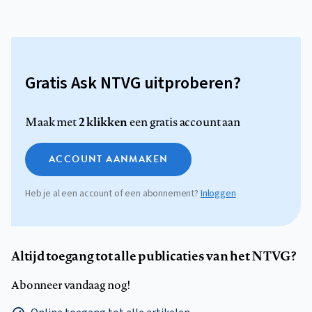
Gratis Ask NTVG uitproberen?
2 klikken
Maak met
een gratis account aan
ACCOUNT AANMAKEN
Heb je al een account of een abonnement?
Inloggen
Altijd toegang tot alle publicaties van het NTVG?
Abonneer vandaag nog!