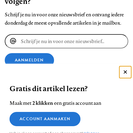
volgen?
Schrijf je nu in voor onze nieuwsbrief en ontvang iedere
donderdag de meest opvallende artikelen in je mailbox.
E-
mailadres
AANMELDEN
Deze site gebruikt cookies
VOLG ONS OP
Gratis dit artikel lezen?
Zie onze cookie policy
ACCEPTEER AANBEVOLEN INSTELLINGEN
Volg
Volg
Volg
Volg
Volg
Volg
2 klikken
Maak met
een gratis account aan
ons
ons
ons
ons
ons
ons
Functionele cookies
op
op
op
op
op
op
Contact
Colofon
Disclaimer
Privacy
About us
ACCOUNT AANMAKEN
Medische vragen verdienen
Sluiten
Footer
Analytische cookies
Facebook
LinkedIn
Bluesky
Instagram
YouTube
Pinterest
betrouwbare antwoorden