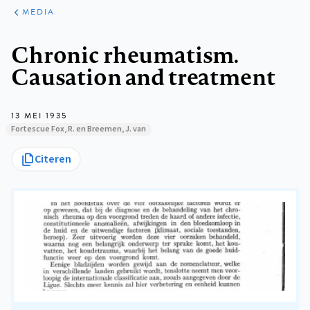
ARTIKELEN
VARIA
MEDIA
Kruimelpad
Chronic rheumatism.
Causation and treatment
13 MEI 1935
Fortescue Fox, R. en Breemen, J. van
Citeren