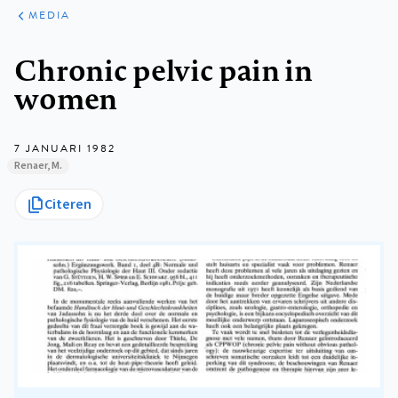
ARTIKELEN
VARIA
MEDIA
Kruimelpad
Chronic pelvic pain in
women
7 JANUARI 1982
Renaer, M.
Citeren