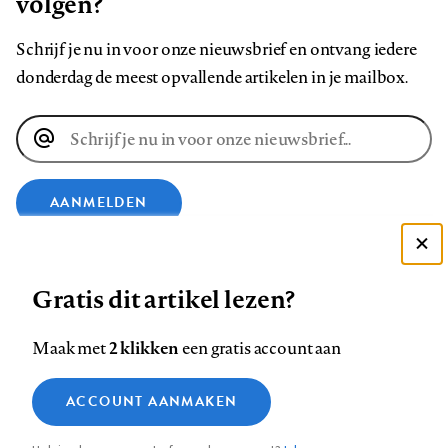
volgen?
Schrijf je nu in voor onze nieuwsbrief en ontvang iedere
donderdag de meest opvallende artikelen in je mailbox.
E-
mailadres
AANMELDEN
VOLG ONS OP
Deze site gebruikt cookies
Gratis dit artikel lezen?
Zie onze cookie policy
ACCEPTEER AANBEVOLEN INSTELLINGEN
Volg
Volg
Volg
Volg
Volg
Volg
2 klikken
Maak met
een gratis account aan
ons
ons
ons
ons
ons
ons
Functionele cookies
op
op
op
op
op
op
Contact
Colofon
Disclaimer
Privacy
About us
ACCOUNT AANMAKEN
Medische vragen verdienen
Sluiten
Footer
Analytische cookies
Facebook
LinkedIn
Bluesky
Instagram
YouTube
Pinterest
betrouwbare antwoorden