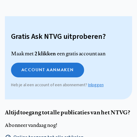
Gratis Ask NTVG uitproberen?
2 klikken
Maak met
een gratis account aan
ACCOUNT AANMAKEN
Heb je al een account of een abonnement?
Inloggen
Altijd toegang tot alle publicaties van het NTVG?
Abonneer vandaag nog!