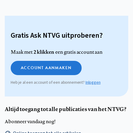
Gratis Ask NTVG uitproberen?
2 klikken
Maak met
een gratis account aan
ACCOUNT AANMAKEN
Heb je al een account of een abonnement?
Inloggen
Altijd toegang tot alle publicaties van het NTVG?
Abonneer vandaag nog!