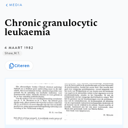
ARTIKELEN
VARIA
MEDIA
Kruimelpad
Chronic granulocytic
leukaemia
4 MAART 1982
Shaw, M.T.
Citeren