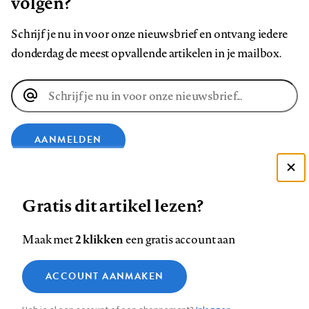
volgen?
Schrijf je nu in voor onze nieuwsbrief en ontvang iedere
donderdag de meest opvallende artikelen in je mailbox.
E-
mailadres
AANMELDEN
Deze site gebruikt cookies
VOLG ONS OP
Gratis dit artikel lezen?
Zie onze cookie policy
ACCEPTEER AANBEVOLEN INSTELLINGEN
Volg
Volg
Volg
Volg
Volg
Volg
2 klikken
Maak met
een gratis account aan
ons
ons
ons
ons
ons
ons
Functionele cookies
op
op
op
op
op
op
Contact
Colofon
Disclaimer
Privacy
About us
ACCOUNT AANMAKEN
Medische vragen verdienen
Sluiten
Footer
Analytische cookies
Facebook
LinkedIn
Bluesky
Instagram
YouTube
Pinterest
betrouwbare antwoorden