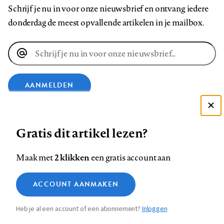
Schrijf je nu in voor onze nieuwsbrief en ontvang iedere
donderdag de meest opvallende artikelen in je mailbox.
E-
mailadres
AANMELDEN
Deze site gebruikt cookies
VOLG ONS OP
Gratis dit artikel lezen?
Zie onze cookie policy
ACCEPTEER AANBEVOLEN INSTELLINGEN
Volg
Volg
Volg
Volg
Volg
Volg
2 klikken
Maak met
een gratis account aan
ons
ons
ons
ons
ons
ons
Functionele cookies
op
op
op
op
op
op
Contact
Colofon
Disclaimer
Privacy
About us
ACCOUNT AANMAKEN
Medische vragen verdienen
Sluiten
Footer
Analytische cookies
Facebook
LinkedIn
Bluesky
Instagram
YouTube
Pinterest
betrouwbare antwoorden
Heb je al een account of een abonnement?
Inloggen
Marketing cookies
navigation
STEL ZE NU AAN ASK NTVG