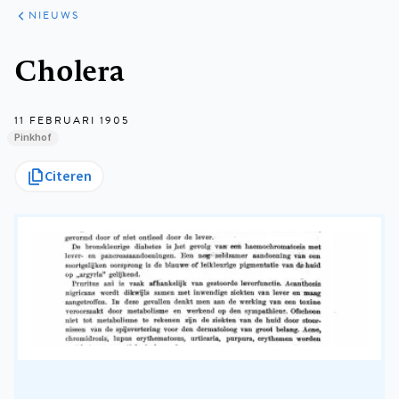
ARTIKELEN
HET
NIEUWS
KORT
Kruimelpad
Cholera
11 FEBRUARI 1905
Pinkhof
Citeren