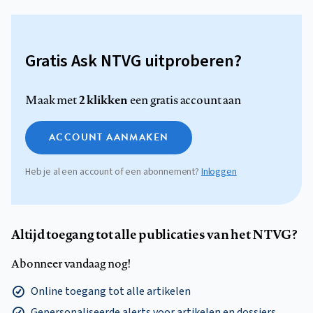
Gratis Ask NTVG uitproberen?
2 klikken
Maak met
een gratis account aan
ACCOUNT AANMAKEN
Heb je al een account of een abonnement?
Inloggen
Altijd toegang tot alle publicaties van het NTVG?
Abonneer vandaag nog!
Online toegang tot alle artikelen
Gepersonaliseerde alerts voor artikelen en dossiers