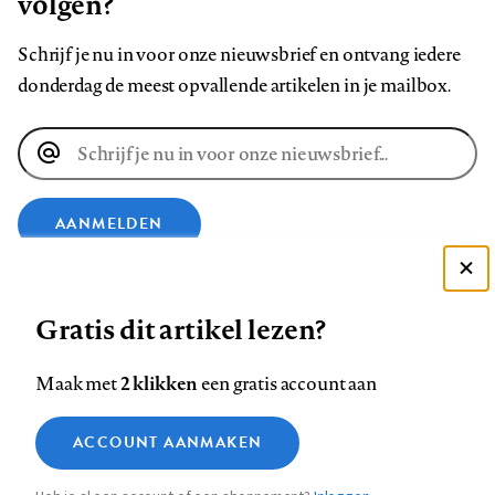
volgen?
Schrijf je nu in voor onze nieuwsbrief en ontvang iedere
donderdag de meest opvallende artikelen in je mailbox.
E-
mailadres
AANMELDEN
Deze site gebruikt cookies
VOLG ONS OP
Gratis dit artikel lezen?
Zie onze cookie policy
ACCEPTEER AANBEVOLEN INSTELLINGEN
Volg
Volg
Volg
Volg
Volg
Volg
2 klikken
Maak met
een gratis account aan
ons
ons
ons
ons
ons
ons
Functionele cookies
op
op
op
op
op
op
Contact
Colofon
Disclaimer
Privacy
About us
ACCOUNT AANMAKEN
Medische vragen verdienen
Sluiten
Footer
Analytische cookies
Facebook
LinkedIn
Bluesky
Instagram
YouTube
Pinterest
betrouwbare antwoorden