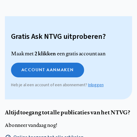
Gratis Ask NTVG uitproberen?
2 klikken
Maak met
een gratis account aan
ACCOUNT AANMAKEN
Heb je al een account of een abonnement?
Inloggen
Altijd toegang tot alle publicaties van het NTVG?
Abonneer vandaag nog!