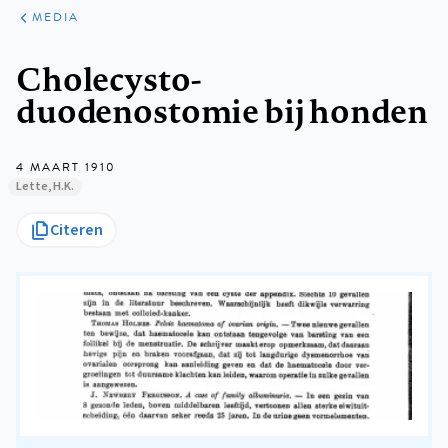
ARTIKELEN
VARIA
MEDIA
Kruimelpad
Cholecysto-
duodenostomie bij honden
4 MAART 1910
Lette, H.K.
Citeren