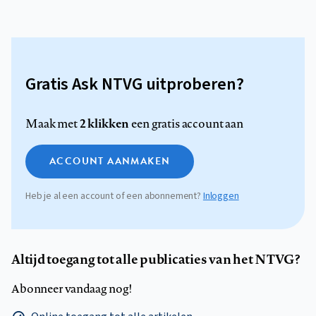
Gratis Ask NTVG uitproberen?
2 klikken
Maak met
een gratis account aan
ACCOUNT AANMAKEN
Heb je al een account of een abonnement?
Inloggen
Altijd toegang tot alle publicaties van het NTVG?
Abonneer vandaag nog!