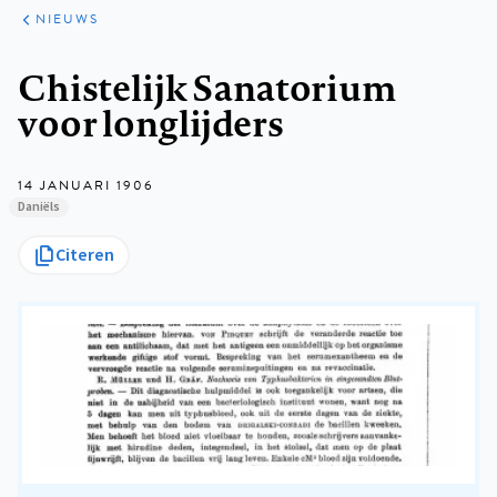
ARTIKELEN
HET
NIEUWS
KORT
Kruimelpad
Chistelijk Sanatorium
voor longlijders
14 JANUARI 1906
Daniëls
Citeren