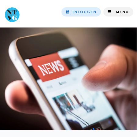
INLOGGEN
MENU
Top
navigation
IN