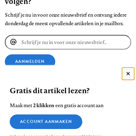
volgen?
Schrijf je nu in voor onze nieuwsbrief en ontvang iedere
donderdag de meest opvallende artikelen in je mailbox.
E-
mailadres
AANMELDEN
Deze site gebruikt cookies
VOLG ONS OP
Gratis dit artikel lezen?
Zie onze cookie policy
ACCEPTEER AANBEVOLEN INSTELLINGEN
Volg
Volg
Volg
Volg
Volg
Volg
2 klikken
Maak met
een gratis account aan
ons
ons
ons
ons
ons
ons
Functionele cookies
op
op
op
op
op
op
Contact
Colofon
Disclaimer
Privacy
About us
ACCOUNT AANMAKEN
Medische vragen verdienen
Sluiten
Footer
Analytische cookies
Facebook
LinkedIn
Bluesky
Instagram
YouTube
Pinterest
betrouwbare antwoorden