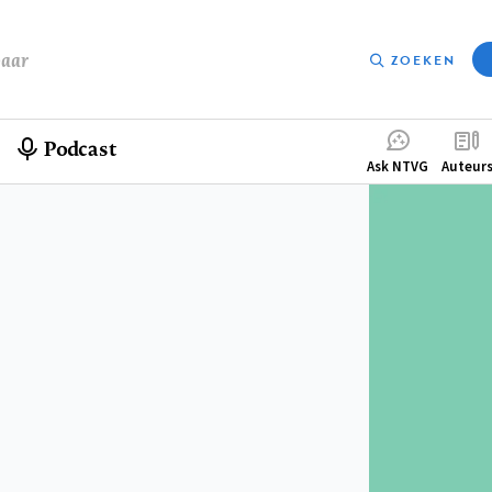
baar
ZOEKEN
Podcast
Compleme
Ask NTVG
Auteur
menu