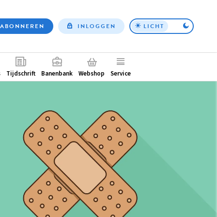
ABONNEREN
INLOGGEN
LICHT
Top
nav
ntair
s
Tijdschrift
Banenbank
Webshop
Service