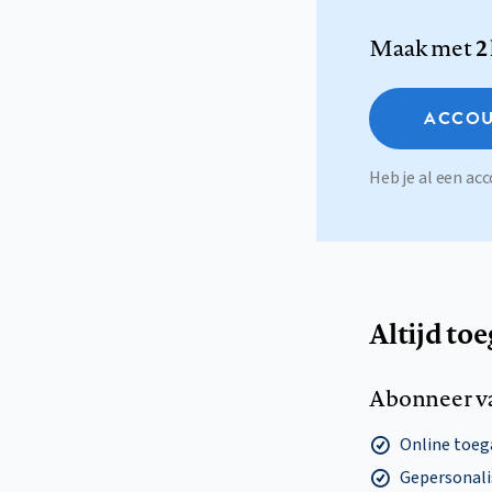
Maak met
2
ACCOU
Heb je al een a
Altijd to
Abonneer v
Online toega
Gepersonalis