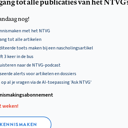
egang tot alle publicaties van het NTVG
andaag nog!
ennismaken met het NTVG
ng tot alle artikelen
diteerde toets maken bij een nascholingsartikel
ft 3 keer in de bus
uisteren naar de NTVG-podcast
eerde alerts voor artikelen en dossiers
p al je vragen via de AI-toepassing 'Ask NTVG'
nismakings­abonnement
12 weken!
L KENNISMAKEN