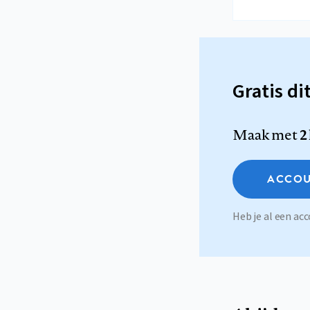
Gratis di
Maak met
2
ACCOU
Heb je al een a