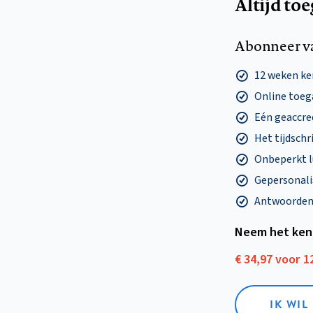
Altijd to
Abonneer v
12 weken k
Online toega
Eén geaccre
Het tijdschri
Onbeperkt l
Gepersonalis
Antwoorden o
Neem het ken
€ 34,97 voor 
IK WI