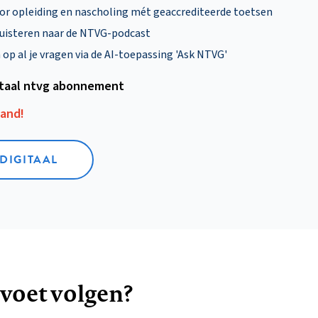
oor opleiding en nascholing mét geaccrediteerde toetsen
uisteren naar de NTVG-podcast
p al je vragen via de AI-toepassing 'Ask NTVG'
itaal ntvg abonnement
aand!
 DIGITAAL
 voet volgen?