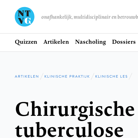
onafhankelijk, multidisciplinair en betrouw
Home
Quizzen
Artikelen
Nascholing
Dossiers
Hoofdnavigatie
ARTIKELEN
KLINISCHE PRAKTIJK
KLINISCHE LES
Kruimelpad
Chirurgische
tuberculose