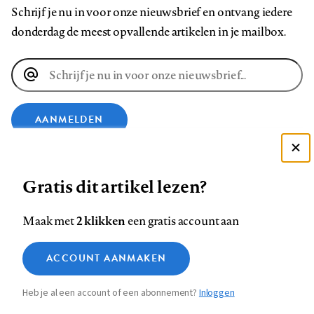
Schrijf je nu in voor onze nieuwsbrief en ontvang iedere
donderdag de meest opvallende artikelen in je mailbox.
E-
mailadres
AANMELDEN
Deze site gebruikt cookies
VOLG ONS OP
Gratis dit artikel lezen?
Zie onze cookie policy
ACCEPTEER AANBEVOLEN INSTELLINGEN
Volg
Volg
Volg
Volg
Volg
Volg
2 klikken
Maak met
een gratis account aan
ons
ons
ons
ons
ons
ons
Functionele cookies
op
op
op
op
op
op
Contact
Colofon
Disclaimer
Privacy
About us
ACCOUNT AANMAKEN
Medische vragen verdienen
Sluiten
Footer
Analytische cookies
Facebook
LinkedIn
Bluesky
Instagram
YouTube
Pinterest
betrouwbare antwoorden
Heb je al een account of een abonnement?
Inloggen
Marketing cookies
navigation
STEL ZE NU AAN ASK NTVG