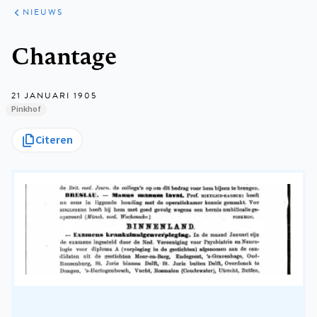
ARTIKELEN
HET
NIEUWS
KORT
Kruimelpad
Chantage
21 JANUARI 1905
Pinkhof
Citeren