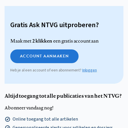
Gratis Ask NTVG uitproberen?
2 klikken
Maak met
een gratis account aan
ACCOUNT AANMAKEN
Heb je al een account of een abonnement?
Inloggen
Altijd toegang tot alle publicaties van het NTVG?
Abonneer vandaag nog!
Online toegang tot alle artikelen
Gepersonaliseerde alerts voor artikelen en dossiers