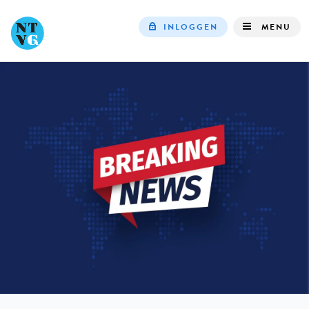
INLOGGEN
MENU
Top
navigation
IN