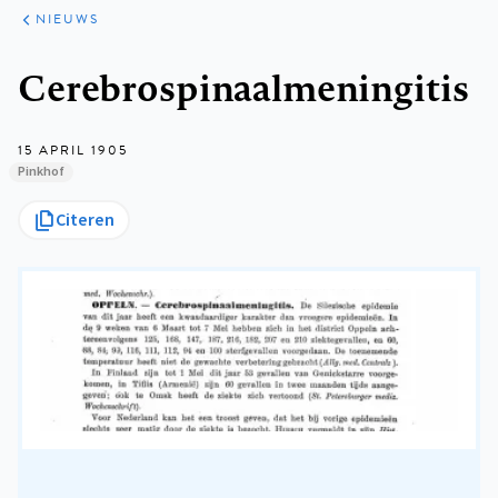
ARTIKELEN
HET
NIEUWS
KORT
Kruimelpad
Cerebrospinaalmeningitis
15 APRIL 1905
Pinkhof
Citeren