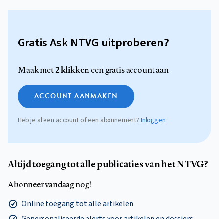
Gratis Ask NTVG uitproberen?
2 klikken
Maak met
een gratis account aan
ACCOUNT AANMAKEN
Heb je al een account of een abonnement?
Inloggen
Altijd toegang tot alle publicaties van het NTVG?
Abonneer vandaag nog!
Online toegang tot alle artikelen
Gepersonaliseerde alerts voor artikelen en dossiers