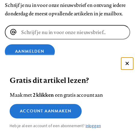
Schrijf je nu in voor onze nieuwsbrief en ontvang iedere
donderdag de meest opvallende artikelen in je mailbox.
E-
mailadres
AANMELDEN
Deze site gebruikt cookies
VOLG ONS OP
Gratis dit artikel lezen?
Zie onze cookie policy
ACCEPTEER AANBEVOLEN INSTELLINGEN
Volg
Volg
Volg
Volg
Volg
Volg
2 klikken
Maak met
een gratis account aan
ons
ons
ons
ons
ons
ons
Functionele cookies
op
op
op
op
op
op
Contact
Colofon
Disclaimer
Privacy
About us
ACCOUNT AANMAKEN
Medische vragen verdienen
Sluiten
Footer
Analytische cookies
Facebook
LinkedIn
Bluesky
Instagram
YouTube
Pinterest
betrouwbare antwoorden
Heb je al een account of een abonnement?
Inloggen
Marketing cookies
navigation
STEL ZE NU AAN ASK NTVG