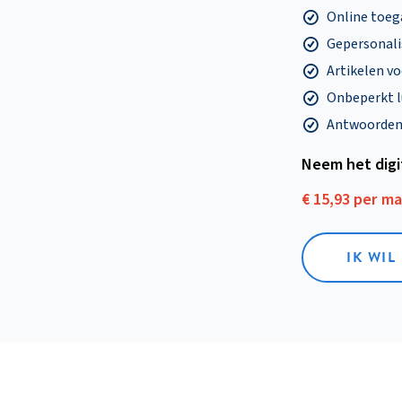
Online toega
Gepersonalis
Artikelen v
Onbeperkt l
Antwoorden o
Neem het dig
€ 15,93 per m
IK WIL