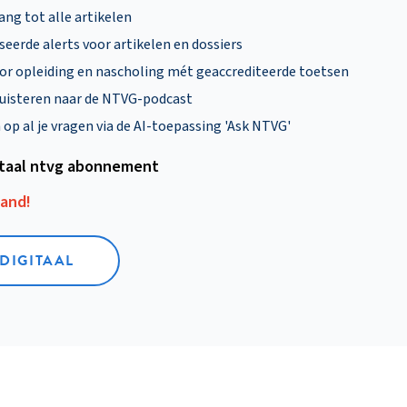
ng tot alle artikelen
eerde alerts voor artikelen en dossiers
oor opleiding en nascholing mét geaccrediteerde toetsen
uisteren naar de NTVG-podcast
p al je vragen via de AI-toepassing 'Ask NTVG'
itaal ntvg abonnement
aand!
 DIGITAAL