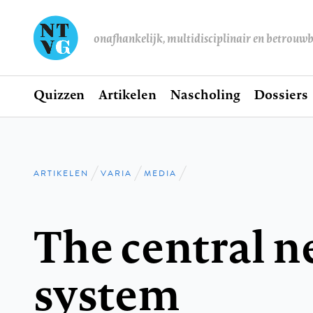
onafhankelijk, multidisciplinair en betrouw
Home
Quizzen
Artikelen
Nascholing
Dossiers
Hoofdnavigatie
ARTIKELEN
VARIA
MEDIA
Kruimelpad
The central n
system