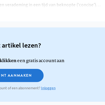
een verademing in een tijd van beknopte (‘concise’)…
t artikel lezen?
 klikken
een gratis account aan
NT AANMAKEN
ccount of een abonnement?
Inloggen