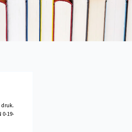
 druk.
N 0-19-