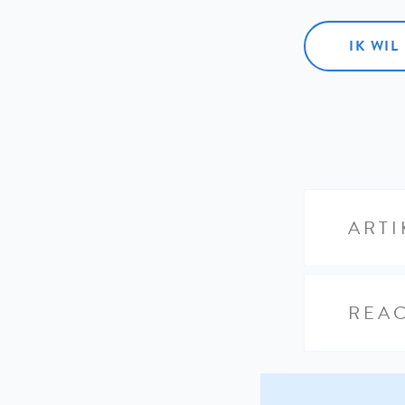
IK WI
ARTI
REAC