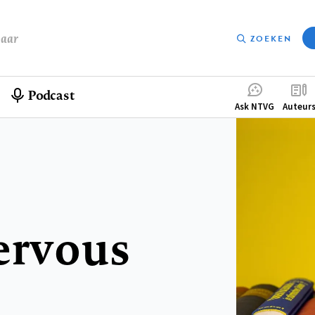
baar
ZOEKEN
Podcast
Compleme
Ask NTVG
Auteur
menu
ervous