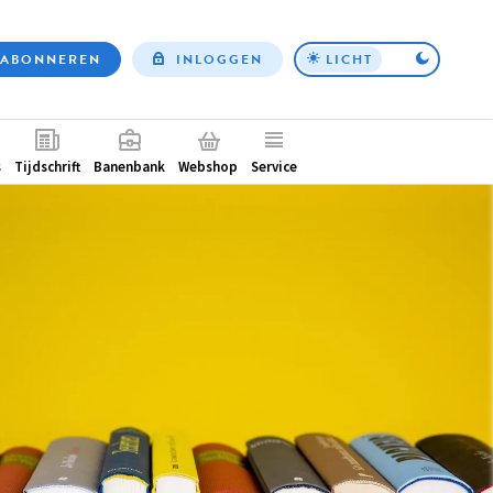
ABONNEREN
INLOGGEN
LICHT
Top
nav
ntair
s
Tijdschrift
Banenbank
Webshop
Service