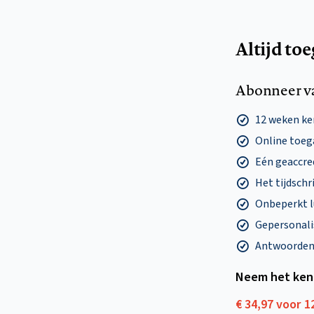
Altijd to
Abonneer v
12 weken k
Online toega
Eén geaccre
Het tijdschri
Onbeperkt l
Gepersonalis
Antwoorden o
Neem het ken
€ 34,97 voor 