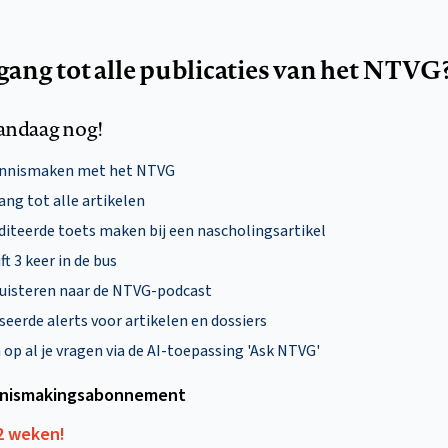
egang tot alle publicaties van het NTVG
andaag nog!
ennismaken met het NTVG
ng tot alle artikelen
diteerde toets maken bij een nascholingsartikel
ft 3 keer in de bus
uisteren naar de NTVG-podcast
eerde alerts voor artikelen en dossiers
p al je vragen via de AI-toepassing 'Ask NTVG'
nismakings­abonnement
12 weken!