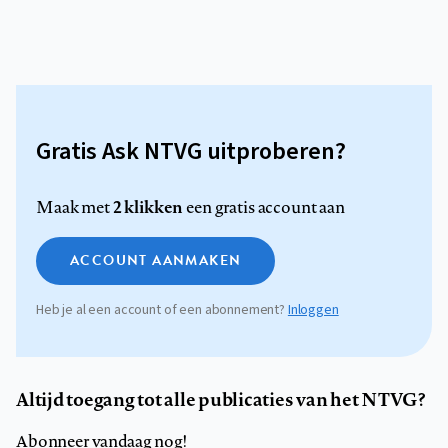
Gratis Ask NTVG uitproberen?
2 klikken
Maak met
een gratis account aan
ACCOUNT AANMAKEN
Heb je al een account of een abonnement?
Inloggen
Altijd toegang tot alle publicaties van het NTVG?
Abonneer vandaag nog!