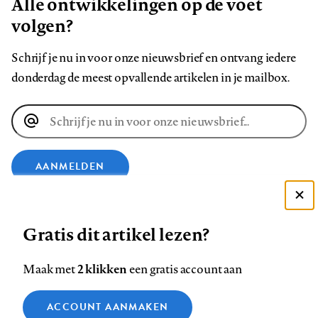
Alle ontwikkelingen op de voet
volgen?
Schrijf je nu in voor onze nieuwsbrief en ontvang iedere
donderdag de meest opvallende artikelen in je mailbox.
E-
mailadres
AANMELDEN
Deze site gebruikt cookies
VOLG ONS OP
Gratis dit artikel lezen?
Zie onze cookie policy
ACCEPTEER AANBEVOLEN INSTELLINGEN
Volg
Volg
Volg
Volg
Volg
Volg
2 klikken
Maak met
een gratis account aan
ons
ons
ons
ons
ons
ons
Functionele cookies
op
op
op
op
op
op
Contact
Colofon
Disclaimer
Privacy
About us
ACCOUNT AANMAKEN
Medische vragen verdienen
Sluiten