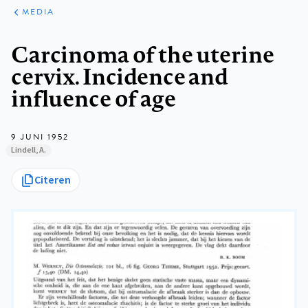
ARTIKELEN
VARIA
MEDIA
Kruimelpad
Carcinoma of the uterine
cervix. Incidence and
influence of age
9 JUNI 1952
Lindell, A.
Citeren