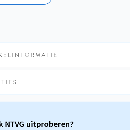
KELINFORMATIE
TIES
sk NTVG uitproberen?