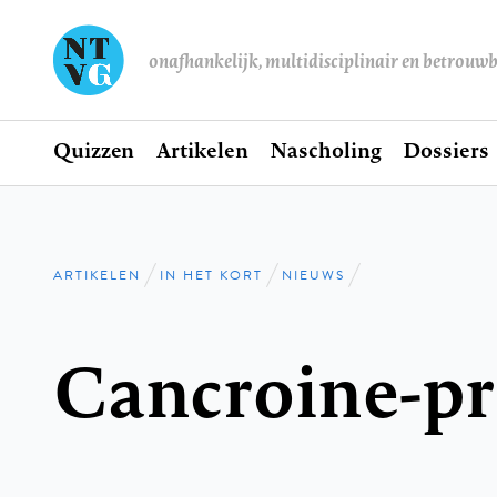
onafhankelijk, multidisciplinair en betrouw
Home
Quizzen
Artikelen
Nascholing
Dossiers
Hoofdnavigatie
ARTIKELEN
IN HET KORT
NIEUWS
Kruimelpad
Cancroine-pr