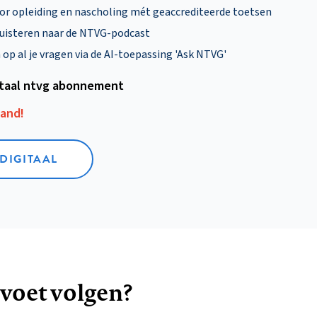
oor opleiding en nascholing mét geaccrediteerde toetsen
uisteren naar de NTVG-podcast
p al je vragen via de AI-toepassing 'Ask NTVG'
itaal ntvg abonnement
aand!
 DIGITAAL
 voet volgen?