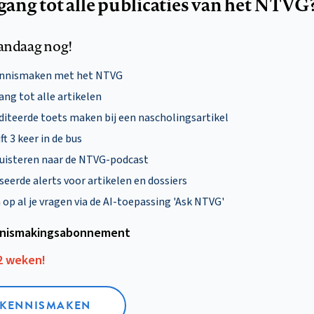
egang tot alle publicaties van het NTVG
andaag nog!
ennismaken met het NTVG
ng tot alle artikelen
diteerde toets maken bij een nascholingsartikel
ft 3 keer in de bus
uisteren naar de NTVG-podcast
eerde alerts voor artikelen en dossiers
p al je vragen via de AI-toepassing 'Ask NTVG'
nismakings­abonnement
12 weken!
L KENNISMAKEN