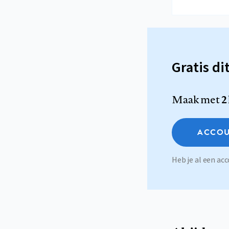
Gratis di
Maak met
2
ACCOU
Heb je al een a