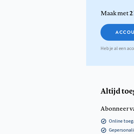
Maak met
2
ACCOU
Heb je al een a
Altijd to
Abonneer v
Online toega
Gepersonalis