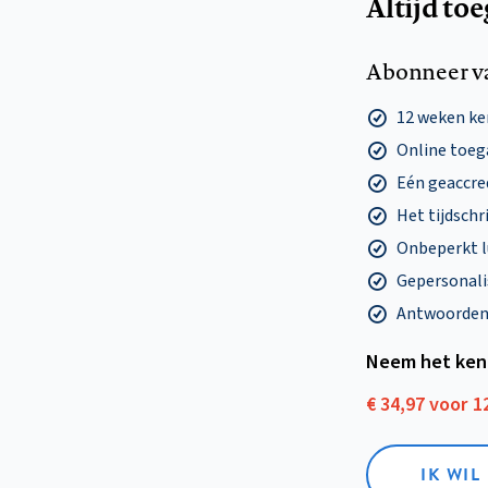
Altijd to
Abonneer v
12 weken k
Online toega
Eén geaccre
Het tijdschri
Onbeperkt l
Gepersonalis
Antwoorden o
Neem het ken
€ 34,97 voor 
IK WI