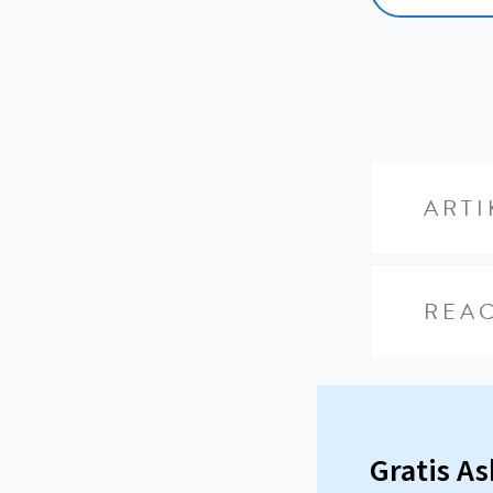
ARTI
REAC
Gratis A