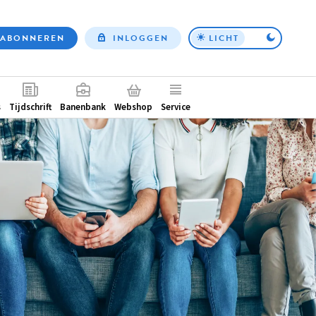
ABONNEREN
INLOGGEN
LICHT
Top
nav
ntair
s
Tijdschrift
Banenbank
Webshop
Service