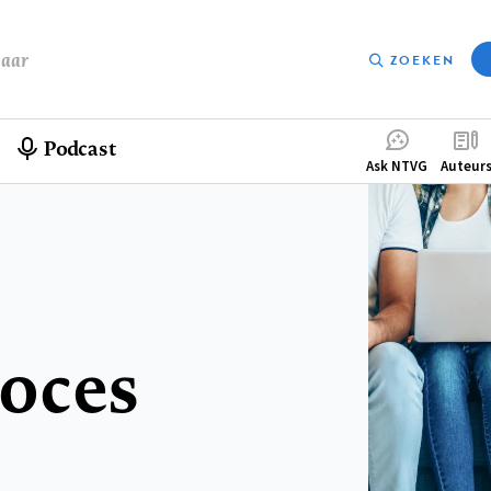
baar
ZOEKEN
Podcast
Compleme
Ask NTVG
Auteur
menu
oces