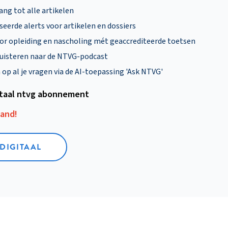
ng tot alle artikelen
eerde alerts voor artikelen en dossiers
oor opleiding en nascholing mét geaccrediteerde toetsen
uisteren naar de NTVG-podcast
p al je vragen via de AI-toepassing 'Ask NTVG'
itaal ntvg abonnement
aand!
 DIGITAAL