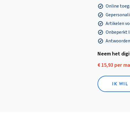
Online toega
Gepersonalis
Artikelen v
Onbeperkt l
Antwoorden o
Neem het dig
€ 15,93 per m
IK WIL