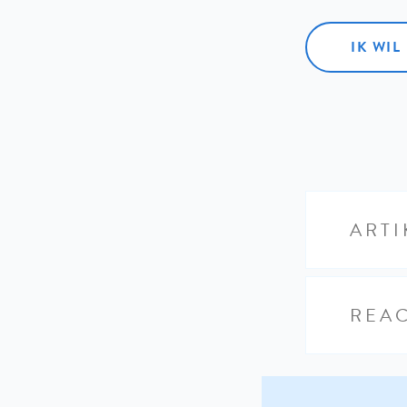
IK WI
ARTI
REAC