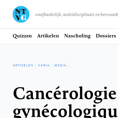
onafhankelijk, multidisciplinair en betrouw
Home
Quizzen
Artikelen
Nascholing
Dossiers
Hoofdnavigatie
ARTIKELEN
VARIA
MEDIA
Kruimelpad
Cancérologie
gynécologiqu