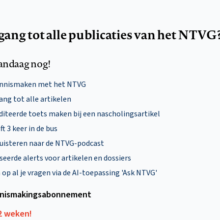
egang tot alle publicaties van het NTVG
andaag nog!
ennismaken met het NTVG
ng tot alle artikelen
diteerde toets maken bij een nascholingsartikel
ft 3 keer in de bus
uisteren naar de NTVG-podcast
eerde alerts voor artikelen en dossiers
p al je vragen via de AI-toepassing 'Ask NTVG'
nismakings­abonnement
12 weken!