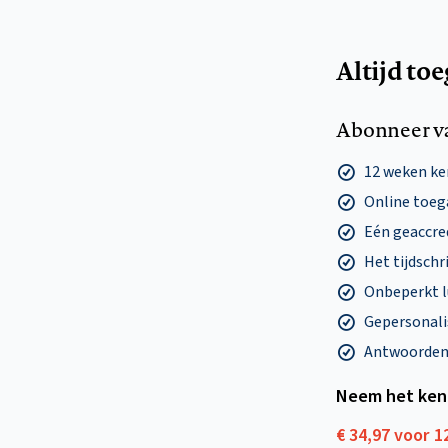
Altijd to
Abonneer v
12 weken k
Online toega
Eén geaccre
Het tijdschri
Onbeperkt l
Gepersonalis
Antwoorden o
Neem het ken
€ 34,97 voor 