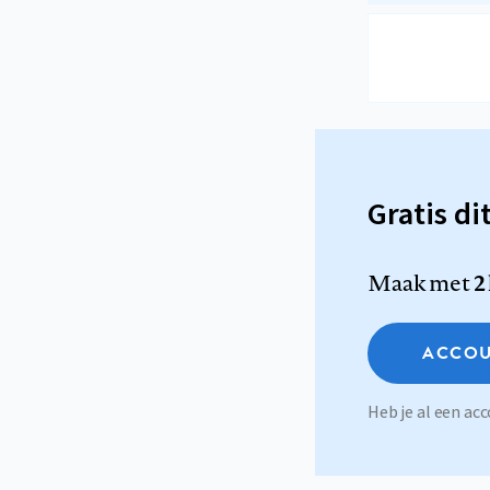
Gratis di
Maak met
2
ACCOU
Heb je al een a