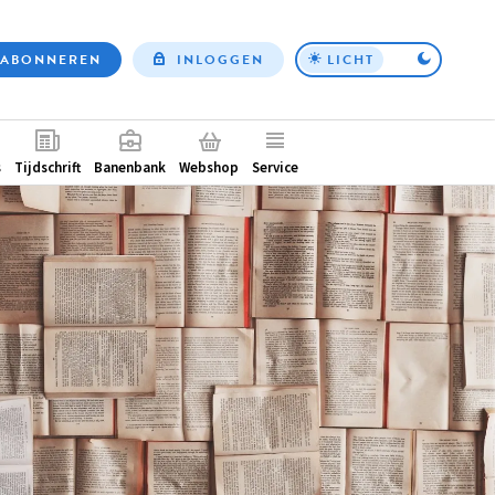
ABONNEREN
INLOGGEN
LICHT
Top
nav
ntair
s
Tijdschrift
Banenbank
Webshop
Service