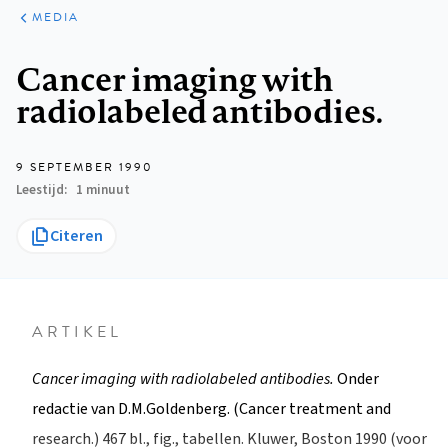
ARTIKELEN
VARIA
MEDIA
Kruimelpad
Cancer imaging with
radiolabeled antibodies.
9 SEPTEMBER 1990
Leestijd
1 minuut
Citeren
ARTIKEL
Cancer imaging with radiolabeled antibodies.
Onder
redactie van D.M.Goldenberg. (Cancer treatment and
research.) 467 bl., fig., tabellen. Kluwer, Boston 1990 (voor