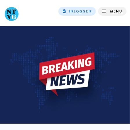
INLOGGEN
MENU
Top
navigation
IN