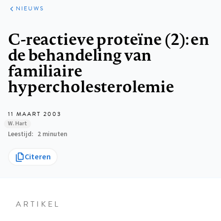
ARTIKELEN
HET
NIEUWS
KORT
Kruimelpad
C-reactieve proteïne (2): en
de behandeling van
familiaire
hypercholesterolemie
11 MAART 2003
W. Hart
Leestijd
2 minuten
Citeren
ARTIKEL