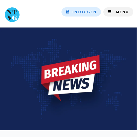
INLOGGEN
MENU
Top
navigation
IN