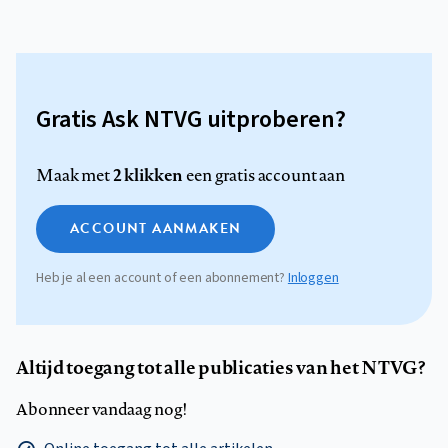
Gratis Ask NTVG uitproberen?
2 klikken
Maak met
een gratis account aan
ACCOUNT AANMAKEN
Heb je al een account of een abonnement?
Inloggen
Altijd toegang tot alle publicaties van het NTVG?
Abonneer vandaag nog!