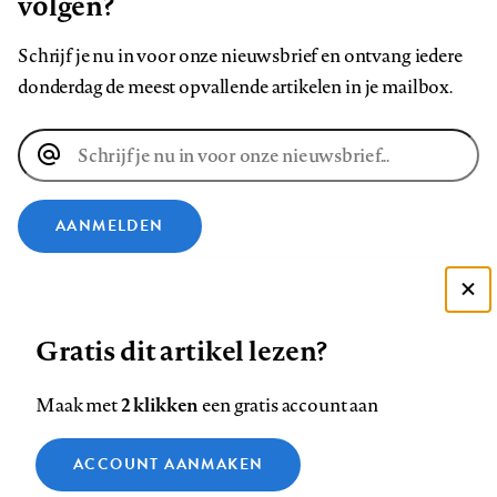
volgen?
Schrijf je nu in voor onze nieuwsbrief en ontvang iedere
donderdag de meest opvallende artikelen in je mailbox.
E-
mailadres
AANMELDEN
VOLG ONS OP
Deze site gebruikt cookies
Gratis dit artikel lezen?
Zie onze cookie policy
Volg
Volg
Volg
Volg
Volg
Volg
ACCEPTEER AANBEVOLEN INSTELLINGEN
ons
ons
2 klikken
ons
ons
ons
ons
Maak met
een gratis account aan
op
op
op
op
op
op
Contact
Colofon
Disclaimer
Privacy
About us
Functionele cookies
Footer
ACCOUNT AANMAKEN
Facebook
LinkedIn
Bluesky
Instagram
YouTube
Pinterest
Medische vragen verdienen
Sluiten
Analytische cookies