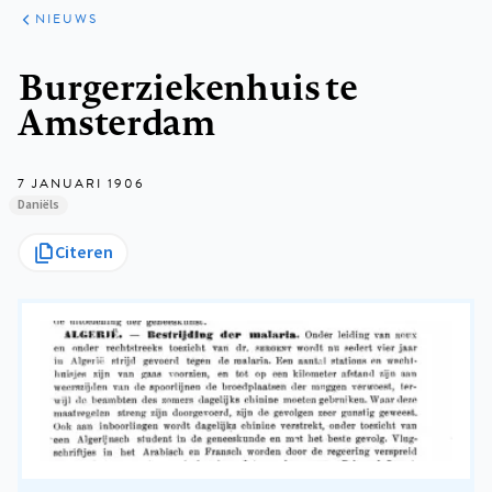
ARTIKELEN
HET
NIEUWS
KORT
Kruimelpad
Burgerziekenhuis te
Amsterdam
7 JANUARI 1906
Daniëls
Citeren