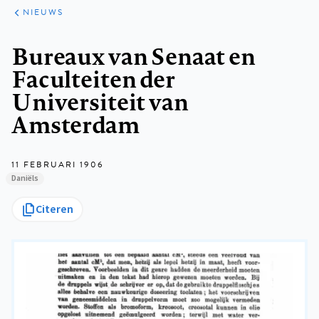
ARTIKELEN
HET
NIEUWS
KORT
Kruimelpad
Bureaux van Senaat en
Faculteiten der
Universiteit van
Amsterdam
11 FEBRUARI 1906
Daniëls
Citeren