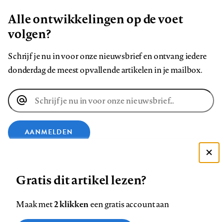
Alle ontwikkelingen op de voet
volgen?
Schrijf je nu in voor onze nieuwsbrief en ontvang iedere
donderdag de meest opvallende artikelen in je mailbox.
E-
mailadres
AANMELDEN
VOLG ONS OP
Deze site gebruikt cookies
Gratis dit artikel lezen?
Zie onze cookie policy
ACCEPTEER AANBEVOLEN INSTELLINGEN
Volg
Volg
Volg
Volg
Volg
Volg
2 klikken
Maak met
een gratis account aan
ons
ons
ons
ons
ons
ons