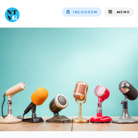
INLOGGEN
MENU
Top
navigation
IN