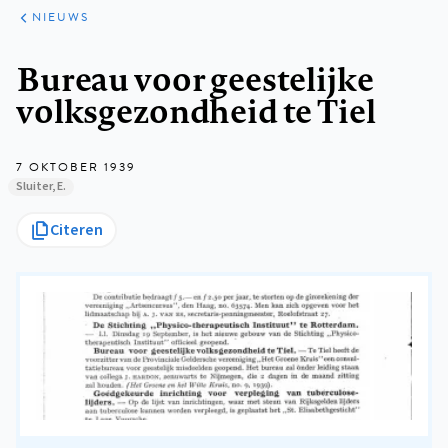
ARTIKELEN
HET
NIEUWS
KORT
Kruimelpad
Bureau voor geestelijke
volksgezondheid te Tiel
7 OKTOBER 1939
Sluiter, E.
Citeren