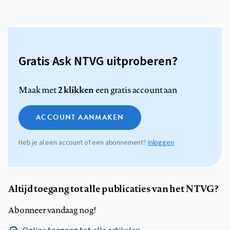
Gratis Ask NTVG uitproberen?
2 klikken
Maak met
een gratis account aan
ACCOUNT AANMAKEN
Heb je al een account of een abonnement?
Inloggen
Altijd toegang tot alle publicaties van het NTVG?
Abonneer vandaag nog!