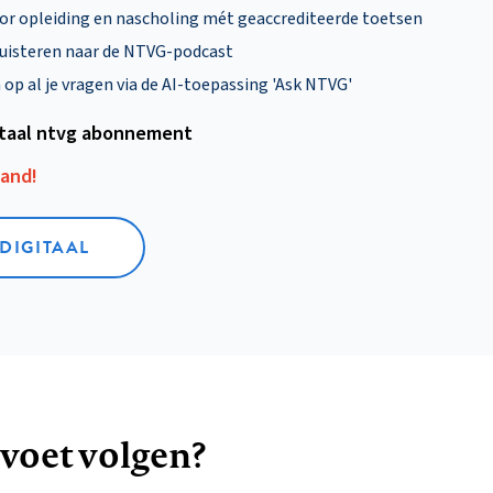
oor opleiding en nascholing mét geaccrediteerde toetsen
uisteren naar de NTVG-podcast
p al je vragen via de AI-toepassing 'Ask NTVG'
itaal ntvg abonnement
aand!
 DIGITAAL
 voet volgen?