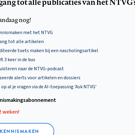
egang tot alle publicaties van het NTVG
andaag nog!
ennismaken met het NTVG
ng tot alle artikelen
diteerde toets maken bij een nascholingsartikel
ft 3 keer in de bus
uisteren naar de NTVG-podcast
eerde alerts voor artikelen en dossiers
p al je vragen via de AI-toepassing 'Ask NTVG'
nismakings­abonnement
12 weken!
L KENNISMAKEN