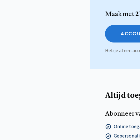
Maak met
2
ACCOU
Heb je al een a
Altijd to
Abonneer v
Online toega
Gepersonalis