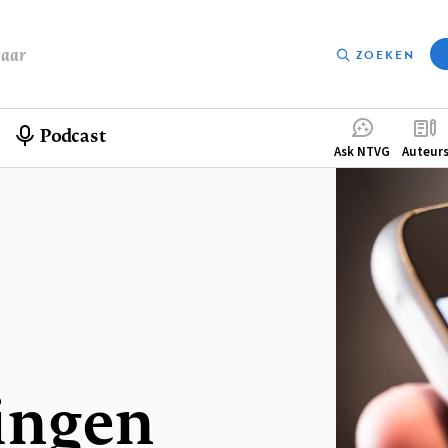
baar
ZOEKEN
Podcast
Compleme
Ask NTVG
Auteur
menu
ingen