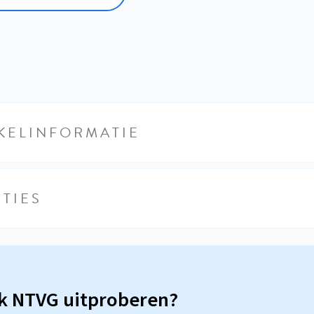
KELINFORMATIE
TIES
sk NTVG uitproberen?