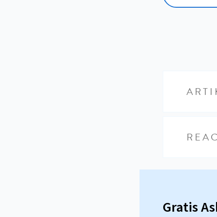
ARTI
REAC
Gratis A