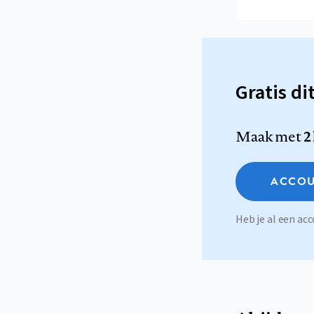
Gratis di
Maak met
2
ACCOU
Heb je al een a