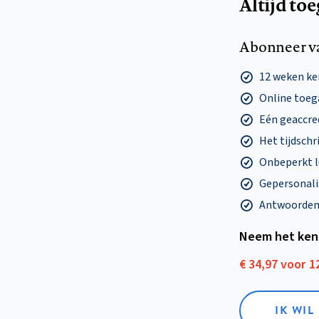
Altijd to
Abonneer v
12 weken k
Online toega
Eén geaccre
Het tijdschri
Onbeperkt l
Gepersonalis
Antwoorden o
Neem het ken
€ 34,97 voor 
IK WI