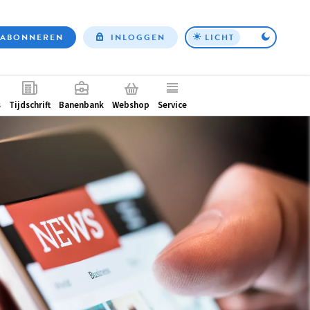
ABONNEREN
INLOGGEN
LICHT
Top
nav
ntair
s
Tijdschrift
Banenbank
Webshop
Service