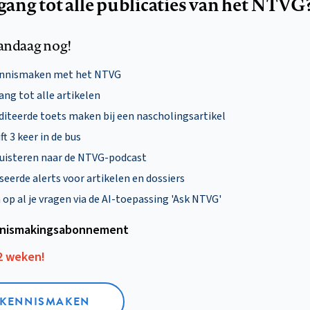
egang tot alle publicaties van het NTVG
andaag nog!
ennismaken met het NTVG
ng tot alle artikelen
diteerde toets maken bij een nascholingsartikel
ft 3 keer in de bus
uisteren naar de NTVG-podcast
eerde alerts voor artikelen en dossiers
p al je vragen via de AI-toepassing 'Ask NTVG'
nismakings­abonnement
12 weken!
L KENNISMAKEN