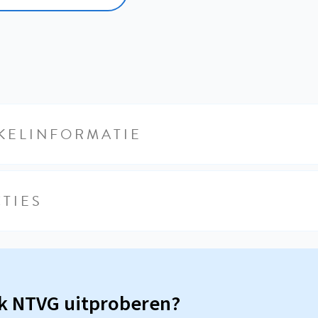
KELINFORMATIE
TIES
sk NTVG uitproberen?