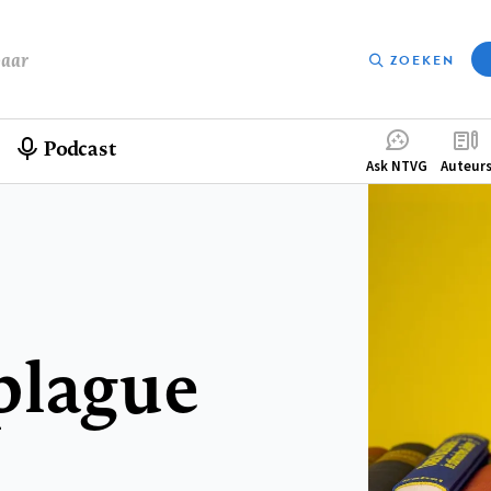
baar
ZOEKEN
Podcast
Compleme
Ask NTVG
Auteur
menu
plague