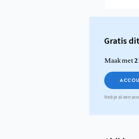
Gratis di
Maak met
2
ACCOU
Heb je al een a