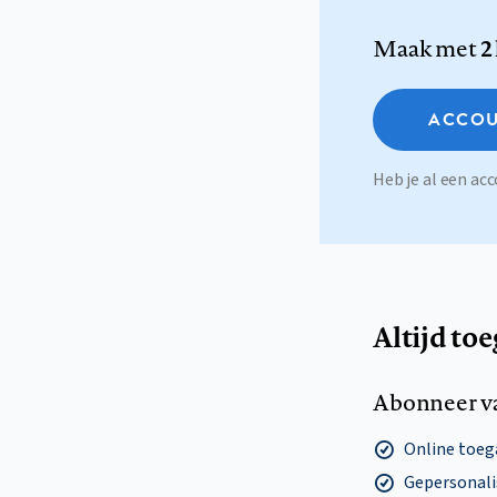
Maak met
2
ACCOU
Heb je al een a
Altijd to
Abonneer v
Online toega
Gepersonalis