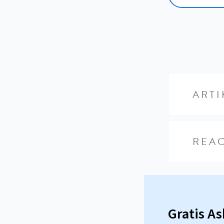
ARTI
REAC
Gratis A