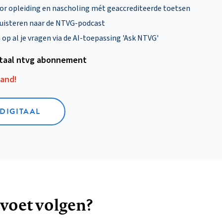
oor opleiding en nascholing mét geaccrediteerde toetsen
uisteren naar de NTVG-podcast
p al je vragen via de AI-toepassing 'Ask NTVG'
itaal ntvg abonnement
aand!
 DIGITAAL
 voet volgen?