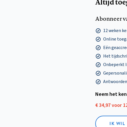
Altijd to
Abonneer v
12 weken k
Online toega
Eén geaccre
Het tijdschri
Onbeperkt l
Gepersonalis
Antwoorden o
Neem het ken
€ 34,97 voor 
IK WI