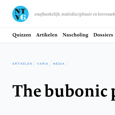
onafhankelijk, multidisciplinair en betrouw
Home
Quizzen
Artikelen
Nascholing
Dossiers
Hoofdnavigatie
ARTIKELEN
VARIA
MEDIA
Kruimelpad
The bubonic 