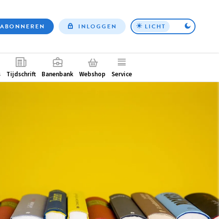
ABONNEREN
INLOGGEN
LICHT
Top
nav
ntair
s
Tijdschrift
Banenbank
Webshop
Service