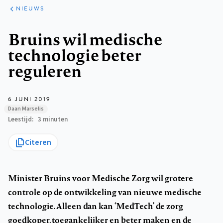
ARTIKELEN
HET
NIEUWS
KORT
Kruimelpad
Bruins wil medische
technologie beter
reguleren
6 JUNI 2019
Daan Marselis
Leestijd
3 minuten
Citeren
Minister Bruins voor Medische Zorg wil grotere
controle op de ontwikkeling van nieuwe medische
technologie. Alleen dan kan ‘MedTech’ de zorg
goedkoper, toegankelijker en beter maken en de