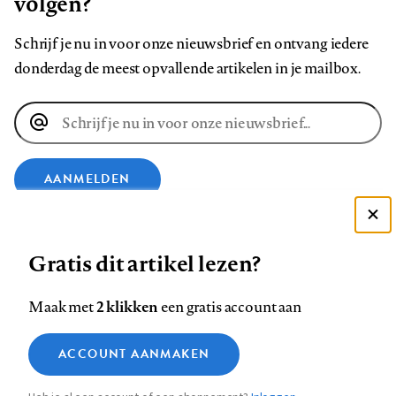
volgen?
Schrijf je nu in voor onze nieuwsbrief en ontvang iedere
donderdag de meest opvallende artikelen in je mailbox.
E-
mailadres
AANMELDEN
Deze site gebruikt cookies
VOLG ONS OP
Gratis dit artikel lezen?
Zie onze cookie policy
ACCEPTEER AANBEVOLEN INSTELLINGEN
Volg
Volg
Volg
Volg
Volg
Volg
2 klikken
Maak met
een gratis account aan
ons
ons
ons
ons
ons
ons
Functionele cookies
op
op
op
op
op
op
Contact
Colofon
Disclaimer
Privacy
About us
ACCOUNT AANMAKEN
Medische vragen verdienen
Sluiten
Footer
Analytische cookies
Facebook
LinkedIn
Bluesky
Instagram
YouTube
Pinterest
betrouwbare antwoorden