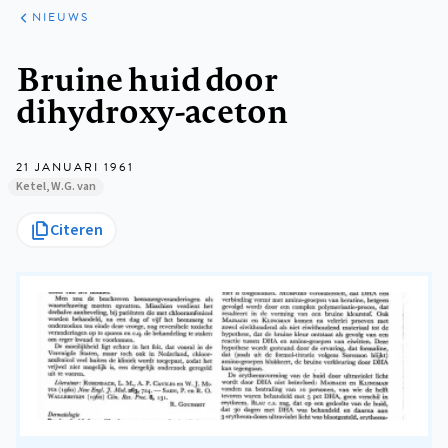
ARTIKELEN
HET
NIEUWS
KORT
Kruimelpad
Bruine huid door
dihydroxy-aceton
21 JANUARI 1961
Ketel, W.G. van
Citeren