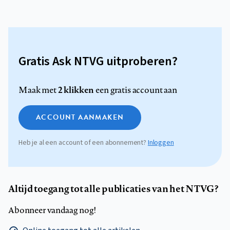
Gratis Ask NTVG uitproberen?
2 klikken
Maak met
een gratis account aan
ACCOUNT AANMAKEN
Heb je al een account of een abonnement?
Inloggen
Altijd toegang tot alle publicaties van het NTVG?
Abonneer vandaag nog!