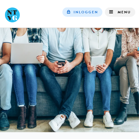
INLOGGEN
MENU
Top
navigation
IN