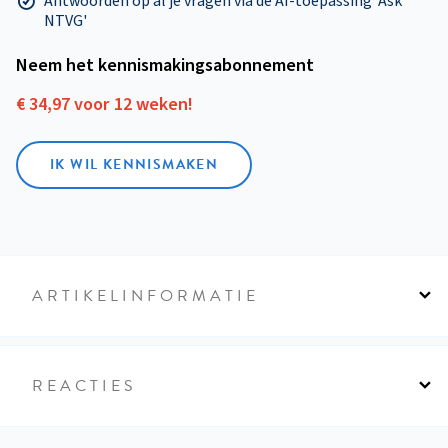
Antwoorden op al je vragen via de AI-toepassing 'Ask
NTVG'
Neem het kennismakings­abonnement
€ 34,97 voor 12 weken!
IK WIL KENNISMAKEN
ARTIKELINFORMATIE
REACTIES