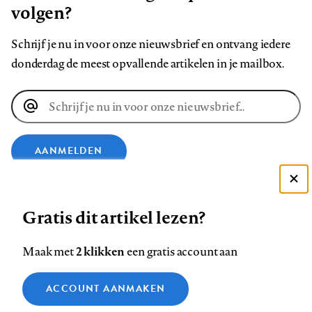
volgen?
Schrijf je nu in voor onze nieuwsbrief en ontvang iedere
donderdag de meest opvallende artikelen in je mailbox.
E-
mailadres
AANMELDEN
Deze site gebruikt cookies
VOLG ONS OP
Gratis dit artikel lezen?
Zie onze cookie policy
ACCEPTEER AANBEVOLEN INSTELLINGEN
Volg
Volg
Volg
Volg
Volg
Volg
2 klikken
Maak met
een gratis account aan
ons
ons
ons
ons
ons
ons
Functionele cookies
op
op
op
op
op
op
Contact
Colofon
Disclaimer
Privacy
About us
ACCOUNT AANMAKEN
Medische vragen verdienen
Sluiten
Footer
Analytische cookies
Facebook
LinkedIn
Bluesky
Instagram
YouTube
Pinterest
betrouwbare antwoorden