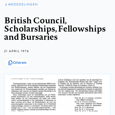
ARTIKELEN
VARIA
MEDEDELINGEN
Kruimelpad
British Council,
Scholarships, Fellowships
and Bursaries
21 APRIL 1976
Citeren