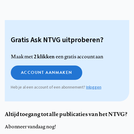
Gratis Ask NTVG uitproberen?
2 klikken
Maak met
een gratis account aan
ACCOUNT AANMAKEN
Heb je al een account of een abonnement?
Inloggen
Altijd toegang tot alle publicaties van het NTVG?
Abonneer vandaag nog!