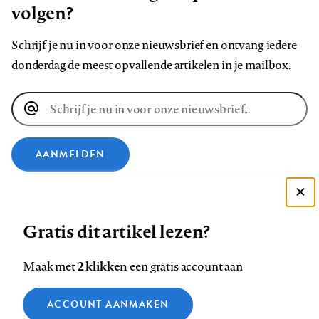
volgen?
Schrijf je nu in voor onze nieuwsbrief en ontvang iedere
donderdag de meest opvallende artikelen in je mailbox.
E-
mailadres
AANMELDEN
VOLG ONS OP
Deze site gebruikt cookies
Gratis dit artikel lezen?
Zie onze cookie policy
Volg
Volg
Volg
Volg
Volg
Volg
ACCEPTEER AANBEVOLEN INSTELLINGEN
2 klikken
Maak met
een gratis account aan
ons
ons
ons
ons
ons
ons
op
op
op
op
op
op
Contact
Colofon
Disclaimer
Privacy
About us
Functionele cookies
ACCOUNT AANMAKEN
Footer
Facebook
LinkedIn
Bluesky
Instagram
YouTube
Pinterest
Medische vragen verdienen
Sluiten
Analytische cookies