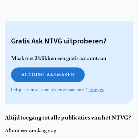
Gratis Ask NTVG uitproberen?
2 klikken
Maak met
een gratis account aan
ACCOUNT AANMAKEN
Heb je al een account of een abonnement?
Inloggen
Altijd toegang tot alle publicaties van het NTVG?
Abonneer vandaag nog!