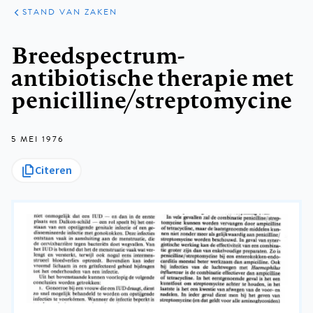
KLINISCHE
ARTIKELEN
PRAKTIJK
STAND VAN ZAKEN
Kruimelpad
Breedspectrum-
antibiotische therapie met
penicilline/streptomycine
5 MEI 1976
Citeren