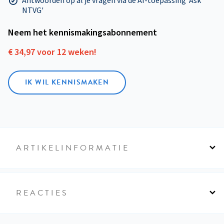
Antwoorden op al je vragen via de AI-toepassing 'Ask
NTVG'
Neem het kennismakings­abonnement
€ 34,97 voor 12 weken!
IK WIL KENNISMAKEN
ARTIKELINFORMATIE
REACTIES