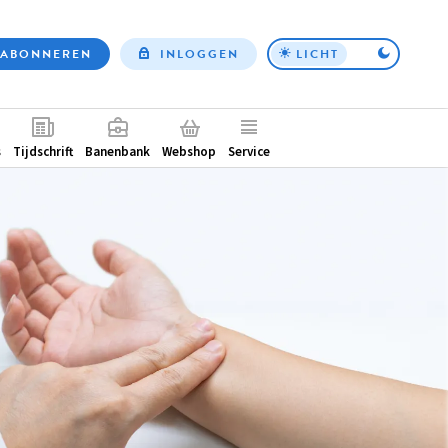
ABONNEREN
INLOGGEN
LICHT
Top
nav
ntair
s
Tijdschrift
Banenbank
Webshop
Service