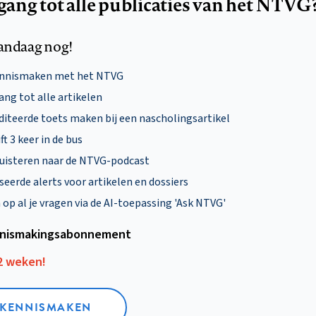
egang tot alle publicaties van het NTVG
andaag nog!
ennismaken met het NTVG
ng tot alle artikelen
diteerde toets maken bij een nascholingsartikel
ft 3 keer in de bus
uisteren naar de NTVG-podcast
eerde alerts voor artikelen en dossiers
p al je vragen via de AI-toepassing 'Ask NTVG'
nismakings­abonnement
12 weken!
L KENNISMAKEN