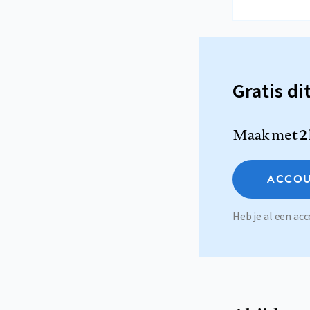
Gratis di
Maak met
2
ACCOU
Heb je al een a