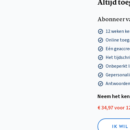
Altijd to
Abonneer v
12 weken k
Online toega
Eén geaccre
Het tijdschri
Onbeperkt l
Gepersonalis
Antwoorden o
Neem het ken
€ 34,97 voor 
IK WI