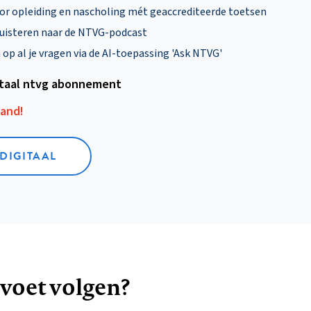
oor opleiding en nascholing mét geaccrediteerde toetsen
uisteren naar de NTVG-podcast
p al je vragen via de AI-toepassing 'Ask NTVG'
itaal ntvg abonnement
aand!
 DIGITAAL
 voet volgen?