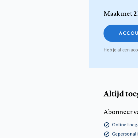
Maak met
2
ACCOU
Heb je al een a
Altijd to
Abonneer v
Online toega
Gepersonalis