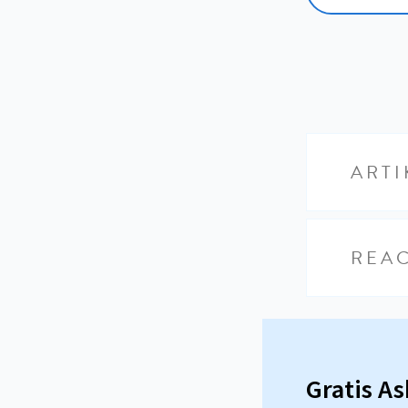
ARTI
REAC
Gratis A