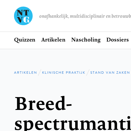
onafhankelijk, multidisciplinair en betrouw
Home
Quizzen
Artikelen
Nascholing
Dossiers
Hoofdnavigatie
ARTIKELEN
KLINISCHE PRAKTIJK
STAND VAN ZAKEN
Kruimelpad
Breed-
spectrumanti