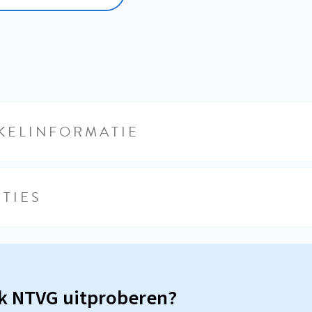
KELINFORMATIE
TIES
sk NTVG uitproberen?