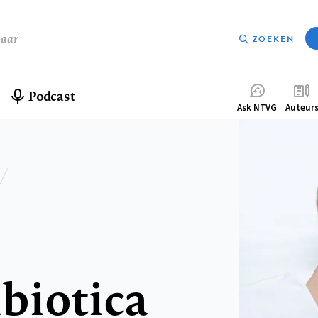
baar
ZOEKEN
Podcast
Compleme
Ask NTVG
Auteur
menu
biotica