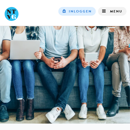
INLOGGEN
MENU
Top
navigation
IN