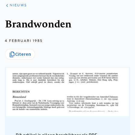
ARTIKELEN
HET
NIEUWS
KORT
Kruimelpad
Brandwonden
4 FEBRUARI 1985
Citeren