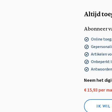
Altijd to
Abonneer v
Online toega
Gepersonalis
Artikelen v
Onbeperkt l
Antwoorden o
Neem het dig
€ 15,93 per m
IK WIL