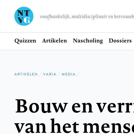
onafhankelijk, multidisciplinair en betrouw
Home
Quizzen
Artikelen
Nascholing
Dossiers
Hoofdnavigatie
ARTIKELEN
VARIA
MEDIA
Kruimelpad
Bouw en verr
van het mens