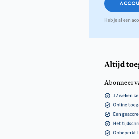
ACCOU
Heb je al een a
Altijd to
Abonneer v
12 weken k
Online toega
Eén geaccre
Het tijdschri
Onbeperkt l