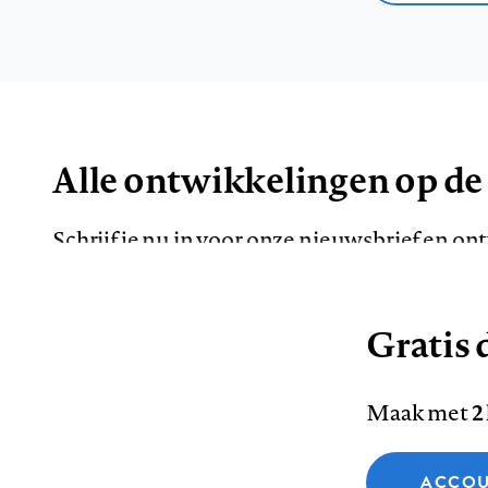
Alle ontwikkelingen op de
Schrijf je nu in voor onze nieuwsbrief en o
de meest opvallende artikelen in je mailbox.
Gratis d
E-
Maak met
2
mailadres
Functionele cookies
ACCOU