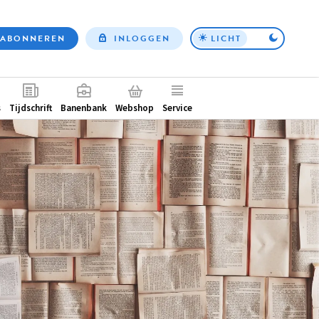
ABONNEREN
INLOGGEN
LICHT
Top
nav
ntair
s
Tijdschrift
Banenbank
Webshop
Service