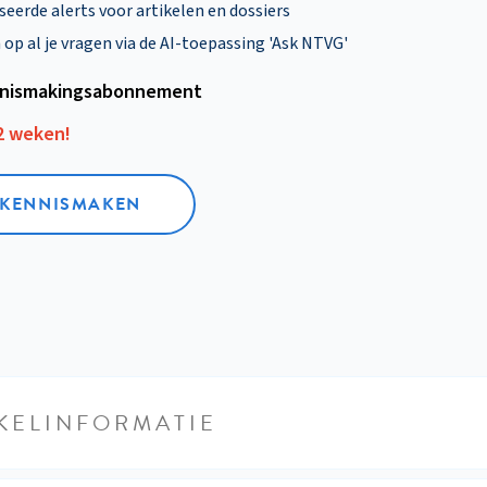
eerde alerts voor artikelen en dossiers
p al je vragen via de AI-toepassing 'Ask NTVG'
nismakings­abonnement
12 weken!
L KENNISMAKEN
KELINFORMATIE