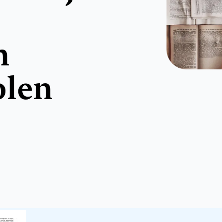
n
olen