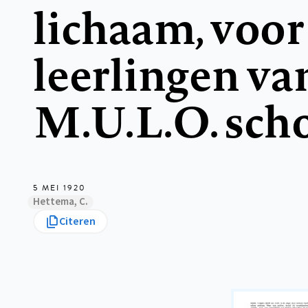
lichaam, voor
leerlingen va
M.U.L.O. sch
5 MEI 1920
Hettema, C.
Citeren