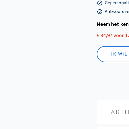
Gepersonalis
Antwoorden o
Neem het ken
€ 34,97 voor 
IK WI
ARTI