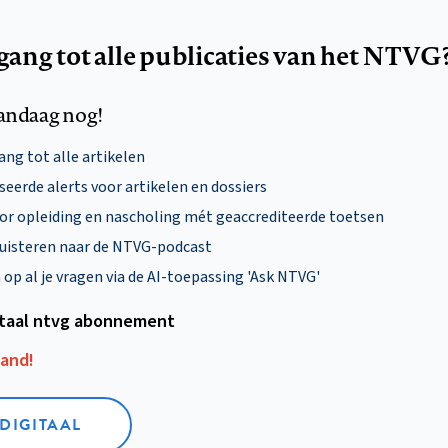
egang tot alle publicaties van het NTVG
andaag nog!
ng tot alle artikelen
eerde alerts voor artikelen en dossiers
oor opleiding en nascholing mét geaccrediteerde toetsen
uisteren naar de NTVG-podcast
p al je vragen via de AI-toepassing 'Ask NTVG'
itaal ntvg abonnement
aand!
 DIGITAAL