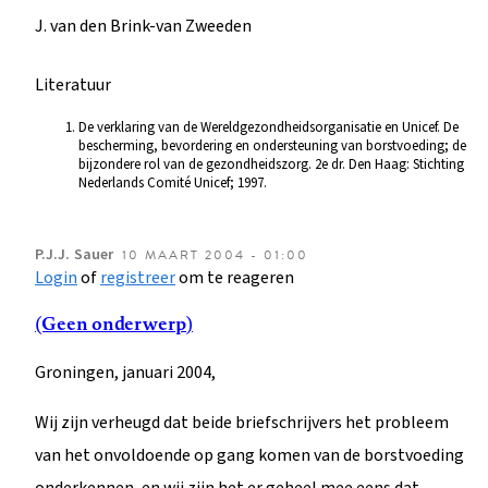
J. van den Brink-van Zweeden
Literatuur
De verklaring van de Wereldgezondheidsorganisatie en Unicef. De
bescherming, bevordering en ondersteuning van borstvoeding; de
bijzondere rol van de gezondheidszorg. 2e dr. Den Haag: Stichting
Nederlands Comité Unicef; 1997.
P.J.J.
Sauer
10 MAART 2004 - 01:00
Login
of
registreer
om te reageren
(Geen onderwerp)
Groningen, januari 2004,
Wij zijn verheugd dat beide briefschrijvers het probleem
van het onvoldoende op gang komen van de borstvoeding
onderkennen, en wij zijn het er geheel mee eens dat –