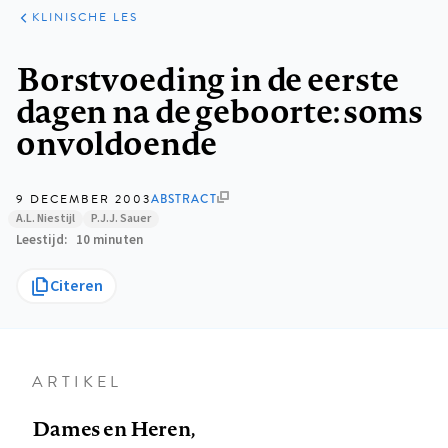
KLINISCHE
ARTIKELEN
PRAKTIJK
KLINISCHE LES
Kruimelpad
Borstvoeding in de eerste
dagen na de geboorte: soms
onvoldoende
9 DECEMBER 2003
ABSTRACT
A.L. Niestijl
P.J.J. Sauer
Leestijd
10 minuten
Citeren
ARTIKEL
Dames en Heren,