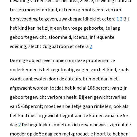
bevalling via een sectio caesarea, ziekte, te weinig contact
tussen moeder en kind, extreem gemotiveerd zijn om
borstvoeding te geven, zwakbegaafdheid et cetera.
1
2
Bij
het kind kan het zijn: een te vroege geboorte, te laag
geboortegewicht, sloomheid, icterus, infrequente
voeding, slecht zuigpatroon et cetera.
2
De enige objectieve manier om deze problemen te
onderkennen is het regelmatig wegen van het kind, zoals
wordt aanbevolen door de auteurs. Er moet dan niet
afgewacht worden totdat het kind al 10&percnt; van zijn
geboortegewicht verloren heeft. Bij een gewichtsverlies
van 5-6&percnt; moet een belletje gaan rinkelen, ook als
het kind niet in gewicht begint aan te komen vanaf de 5e
dag.
2
De begeleiders moeten zich ervan bewust zijn dat de
moeder op de 5e dag een melkproductie hoort te hebben