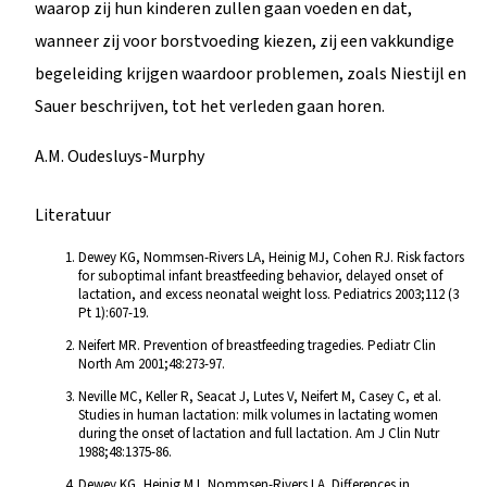
waarop zij hun kinderen zullen gaan voeden en dat,
wanneer zij voor borstvoeding kiezen, zij een vakkundige
begeleiding krijgen waardoor problemen, zoals Niestijl en
Sauer beschrijven, tot het verleden gaan horen.
A.M. Oudesluys-Murphy
Literatuur
Dewey KG, Nommsen-Rivers LA, Heinig MJ, Cohen RJ. Risk factors
for suboptimal infant breastfeeding behavior, delayed onset of
lactation, and excess neonatal weight loss. Pediatrics 2003;112 (3
Pt 1):607-19.
Neifert MR. Prevention of breastfeeding tragedies. Pediatr Clin
North Am 2001;48:273-97.
Neville MC, Keller R, Seacat J, Lutes V, Neifert M, Casey C, et al.
Studies in human lactation: milk volumes in lactating women
during the onset of lactation and full lactation. Am J Clin Nutr
1988;48:1375-86.
Dewey KG, Heinig MJ, Nommsen-Rivers LA. Differences in