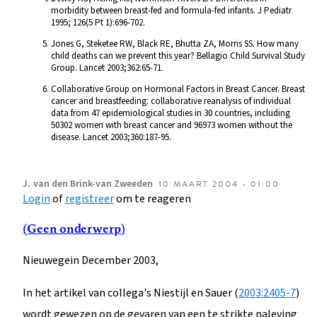
morbidity between breast-fed and formula-fed infants. J Pediatr
1995; 126(5 Pt 1):696-702.
Jones G, Steketee RW, Black RE, Bhutta ZA, Morris SS. How many
child deaths can we prevent this year? Bellagio Child Survival Study
Group. Lancet 2003;362:65-71.
Collaborative Group on Hormonal Factors in Breast Cancer. Breast
cancer and breastfeeding: collaborative reanalysis of individual
data from 47 epidemiological studies in 30 countries, including
50302 women with breast cancer and 96973 women without the
disease. Lancet 2003;360:187-95.
J.
van den Brink-van Zweeden
10 MAART 2004 - 01:00
Login
of
registreer
om te reageren
(Geen onderwerp)
Nieuwegein December 2003,
In het artikel van collega's Niestijl en Sauer (
2003:2405-7
)
wordt gewezen op de gevaren van een te strikte naleving