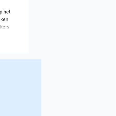
p het
eken
ekers