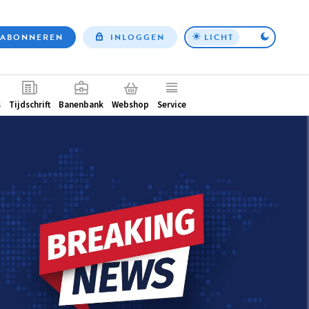
ABONNEREN
INLOGGEN
LICHT
Top
nav
ntair
s
Tijdschrift
Banenbank
Webshop
Service