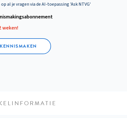
p al je vragen via de AI-toepassing 'Ask NTVG'
nismakings­abonnement
12 weken!
L KENNISMAKEN
KELINFORMATIE