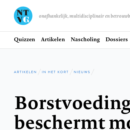
onafhankelijk, multidisciplinair en betrouw
Home
Quizzen
Artikelen
Nascholing
Dossiers
Hoofdnavigatie
ARTIKELEN
IN HET KORT
NIEUWS
Kruimelpad
Borstvoedin
beschermt mo