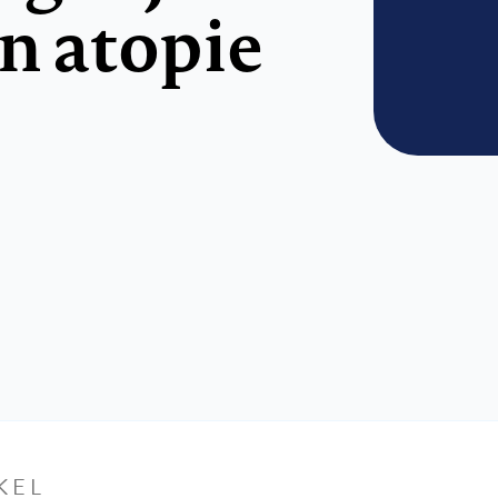
en atopie
KEL