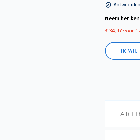
Antwoorden o
Neem het ken
€ 34,97 voor 
IK WI
ARTI