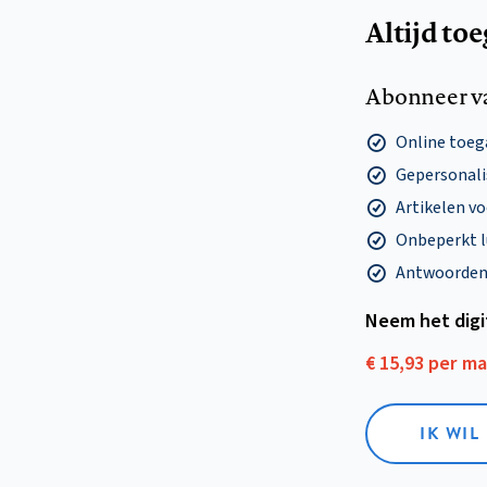
Altijd to
Abonneer v
Online toega
Gepersonalis
Artikelen v
Onbeperkt l
Antwoorden o
Neem het dig
€ 15,93 per m
IK WIL