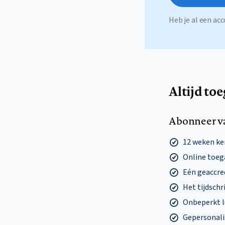
Heb je al een a
Altijd to
Abonneer v
12 weken k
Online toega
Eén geaccre
Het tijdschri
Onbeperkt l
Gepersonalis