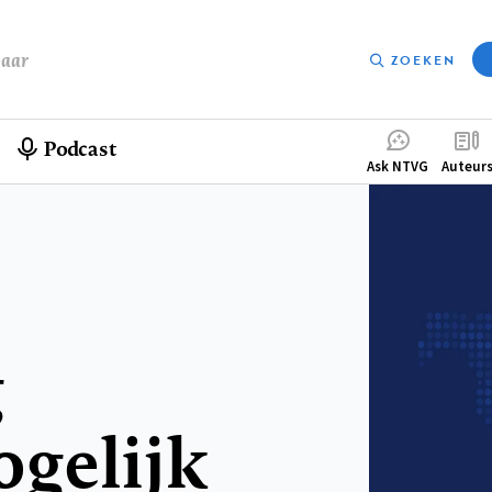
baar
ZOEKEN
Podcast
Compleme
Ask NTVG
Auteur
menu
g
gelijk