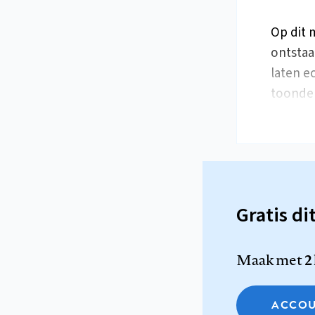
Op dit 
ontstaa
laten e
toonde
Gratis di
Maak met
2
ACCOU