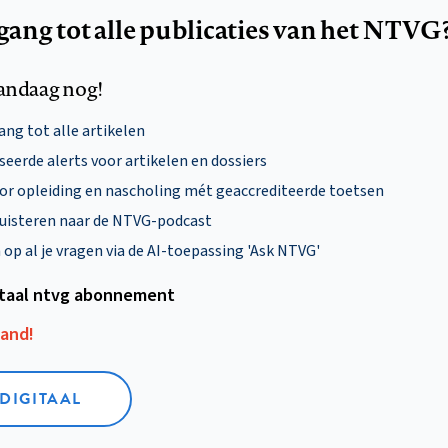
egang tot alle publicaties van het NTVG
andaag nog!
ng tot alle artikelen
eerde alerts voor artikelen en dossiers
oor opleiding en nascholing mét geaccrediteerde toetsen
uisteren naar de NTVG-podcast
p al je vragen via de AI-toepassing 'Ask NTVG'
itaal ntvg abonnement
aand!
 DIGITAAL