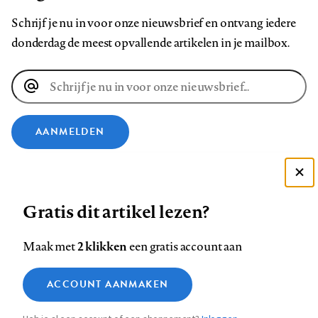
Schrijf je nu in voor onze nieuwsbrief en ontvang iedere
donderdag de meest opvallende artikelen in je mailbox.
E-
mailadres
AANMELDEN
VOLG ONS OP
Deze site gebruikt cookies
Gratis dit artikel lezen?
Zie onze cookie policy
Volg
Volg
Volg
Volg
Volg
Volg
ACCEPTEER AANBEVOLEN INSTELLINGEN
ons
ons
2 klikken
ons
ons
ons
ons
Maak met
een gratis account aan
op
op
op
op
op
op
Contact
Colofon
Disclaimer
Privacy
About us
Functionele cookies
Footer
ACCOUNT AANMAKEN
Facebook
LinkedIn
Bluesky
Instagram
YouTube
Pinterest
Medische vragen verdienen
Sluiten
Analytische cookies
betrouwbare antwoorden