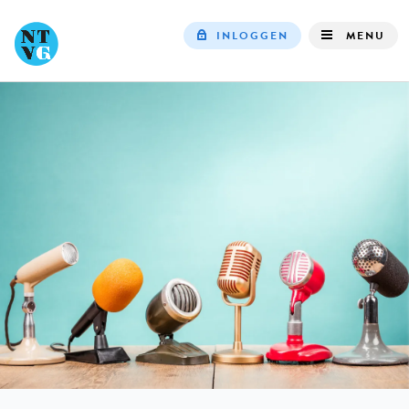
INLOGGEN
MENU
Top
navigation
IN