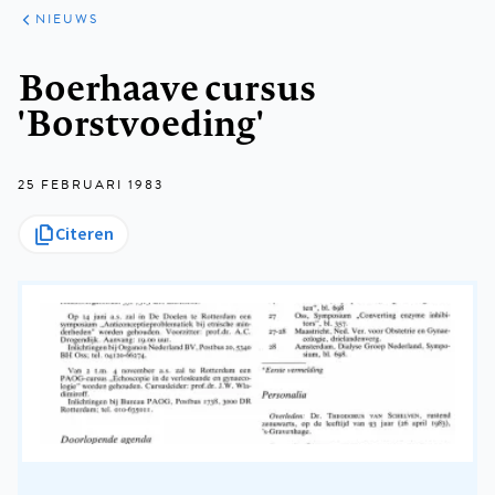
ARTIKELEN
HET
NIEUWS
KORT
Kruimelpad
Boerhaave cursus
'Borstvoeding'
25 FEBRUARI 1983
Citeren