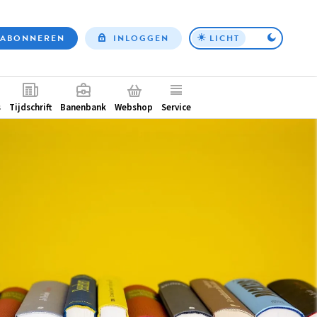
ABONNEREN
INLOGGEN
LICHT
Top
nav
ntair
s
Tijdschrift
Banenbank
Webshop
Service