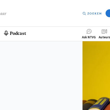
baar
ZOEKEN
Podcast
Compleme
Ask NTVG
Auteur
menu