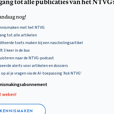
egang tot alle publicaties van het NTVG
andaag nog!
ennismaken met het NTVG
ng tot alle artikelen
diteerde toets maken bij een nascholingsartikel
ft 3 keer in de bus
uisteren naar de NTVG-podcast
eerde alerts voor artikelen en dossiers
p al je vragen via de AI-toepassing 'Ask NTVG'
nismakings­abonnement
12 weken!
L KENNISMAKEN