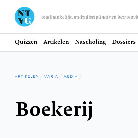
onafhankelijk, multidisciplinair en betrouw
Home
Quizzen
Artikelen
Nascholing
Dossiers
Hoofdnavigatie
ARTIKELEN
VARIA
MEDIA
Kruimelpad
Boekerij