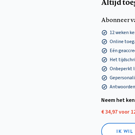
Altijd to
Abonneer v
12 weken k
Online toega
Eén geaccre
Het tijdschri
Onbeperkt l
Gepersonalis
Antwoorden o
Neem het ken
€ 34,97 voor 
IK WI