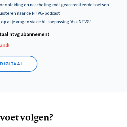
oor opleiding en nascholing mét geaccrediteerde toetsen
uisteren naar de NTVG-podcast
p al je vragen via de AI-toepassing 'Ask NTVG'
itaal ntvg abonnement
aand!
 DIGITAAL
 voet volgen?