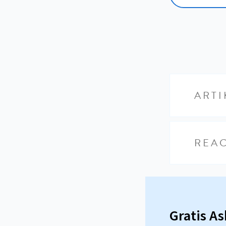
ARTI
REAC
Gratis A