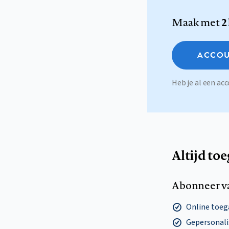
Maak met
2
ACCOU
Heb je al een a
Altijd to
Abonneer v
Online toega
Gepersonalis