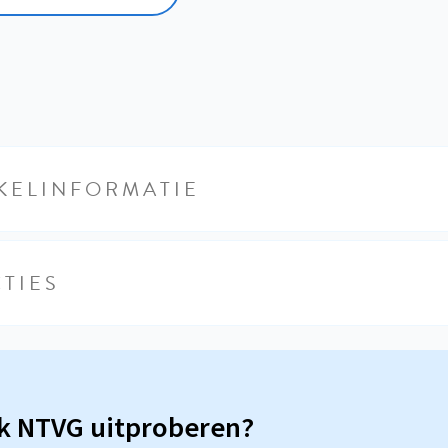
KELINFORMATIE
TIES
sk NTVG uitproberen?