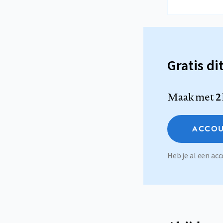
Gratis di
Maak met
2
ACCOU
Heb je al een a