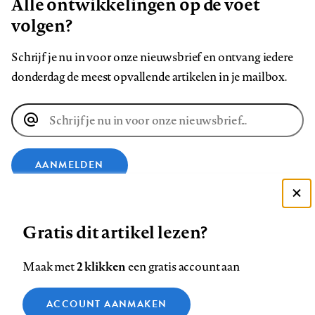
Alle ontwikkelingen op de voet
volgen?
Schrijf je nu in voor onze nieuwsbrief en ontvang iedere
donderdag de meest opvallende artikelen in je mailbox.
E-
mailadres
AANMELDEN
Deze site gebruikt cookies
VOLG ONS OP
Gratis dit artikel lezen?
Zie onze cookie policy
ACCEPTEER AANBEVOLEN INSTELLINGEN
Volg
Volg
Volg
Volg
Volg
Volg
2 klikken
Maak met
een gratis account aan
ons
ons
ons
ons
ons
ons
Functionele cookies
op
op
op
op
op
op
Contact
Colofon
Disclaimer
Privacy
About us
ACCOUNT AANMAKEN
Medische vragen verdienen
Sluiten