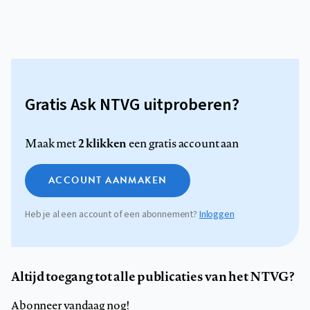
Gratis Ask NTVG uitproberen?
2 klikken
Maak met
een gratis account aan
ACCOUNT AANMAKEN
Heb je al een account of een abonnement?
Inloggen
Altijd toegang tot alle publicaties van het NTVG?
Abonneer vandaag nog!