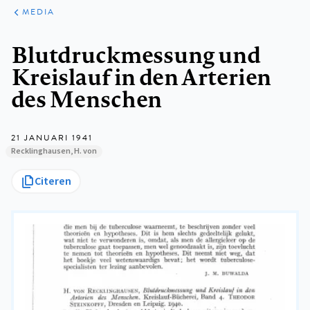
ARTIKELEN
VARIA
MEDIA
Kruimelpad
Blutdruckmessung und
Kreislauf in den Arterien
des Menschen
21 JANUARI 1941
Recklinghausen, H. von
Citeren