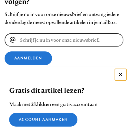
volgen?
Schrijf je nu in voor onze nieuwsbrief en ontvang iedere
donderdag de meest opvallende artikelen in je mailbox.
E-
mailadres
AANMELDEN
VOLG ONS OP
Deze site gebruikt cookies
Gratis dit artikel lezen?
Zie onze cookie policy
Volg
Volg
Volg
Volg
Volg
Volg
ACCEPTEER AANBEVOLEN INSTELLINGEN
ons
ons
2 klikken
ons
ons
ons
ons
Maak met
een gratis account aan
op
op
op
op
op
op
Contact
Colofon
Disclaimer
Privacy
About us
Functionele cookies
Footer
ACCOUNT AANMAKEN
Facebook
LinkedIn
Bluesky
Instagram
YouTube
Pinterest
Medische vragen verdienen
Sluiten
Analytische cookies