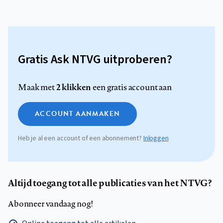
Gratis Ask NTVG uitproberen?
2 klikken
Maak met
een gratis account aan
ACCOUNT AANMAKEN
Heb je al een account of een abonnement?
Inloggen
Altijd toegang tot alle publicaties van het NTVG?
Abonneer vandaag nog!