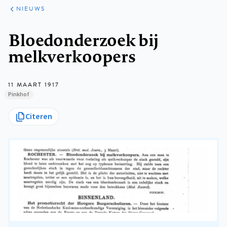
ARTIKELEN
HET
NIEUWS
KORT
Kruimelpad
Bloedonderzoek bij
melkverkoopers
11 MAART 1917
Pinkhof
Citeren