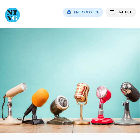
INLOGGEN
MENU
Top
navigation
IN