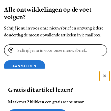
Alle ontwikkelingen op de voet
volgen?
Schrijf je nu in voor onze nieuwsbrief en ontvang iedere
donderdag de meest opvallende artikelen in je mailbox.
E-
mailadres
AANMELDEN
Deze site gebruikt cookies
VOLG ONS OP
Gratis dit artikel lezen?
Zie onze cookie policy
ACCEPTEER AANBEVOLEN INSTELLINGEN
Volg
Volg
Volg
Volg
Volg
Volg
2 klikken
Maak met
een gratis account aan
ons
ons
ons
ons
ons
ons