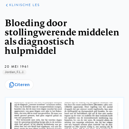
KLINISCHE
ARTIKELEN
PRAKTIJK
KLINISCHE LES
Kruimelpad
Bloeding door
stollingwerende middelen
als diagnostisch
hulpmiddel
20 MEI 1961
Jordan, F.L.J.
Citeren