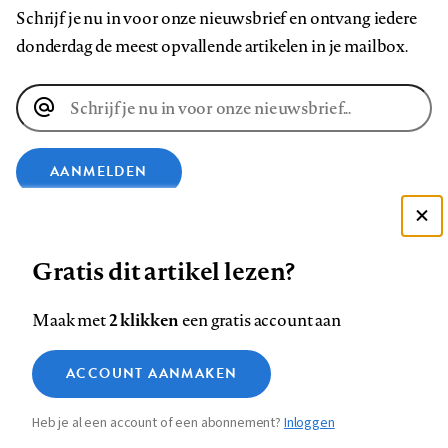
Schrijf je nu in voor onze nieuwsbrief en ontvang iedere
donderdag de meest opvallende artikelen in je mailbox.
E-
mailadres
AANMELDEN
VOLG ONS OP
Deze site gebruikt cookies
Gratis dit artikel lezen?
Zie onze cookie policy
Volg
Volg
Volg
Volg
Volg
Volg
ACCEPTEER AANBEVOLEN INSTELLINGEN
2 klikken
Maak met
een gratis account aan
ons
ons
ons
ons
ons
ons
Functionele cookies
op
op
op
op
op
op
Contact
Colofon
Disclaimer
Privacy
About us
ACCOUNT AANMAKEN
Medische vragen verdienen
Footer
Sluiten
Facebook
LinkedIn
Bluesky
Instagram
YouTube
Pinterest
Analytische cookies
betrouwbare antwoorden
Heb je al een account of een abonnement?
Inloggen
Marketing cookies
navigation
STEL ZE NU AAN ASK NTVG