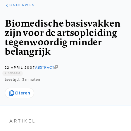
ARTIKELEN
PERSPECTIEF
ONDERWIJS
Kruimelpad
Biomedische basisvakken
zijn voor de artsopleiding
tegenwoordig minder
belangrijk
22 APRIL 2007
ABSTRACT
F. Scheele
Leestijd
3 minuten
Citeren
ARTIKEL