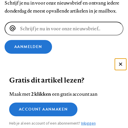
Schrijf je nu in voor onze nieuwsbrief en ontvang iedere
donderdag de meest opvallende artikelen in je mailbox.
E-
mailadres
AANMELDEN
VOLG ONS OP
Deze site gebruikt cookies
Gratis dit artikel lezen?
Zie onze cookie policy
Volg
Volg
Volg
Volg
Volg
Volg
ACCEPTEER AANBEVOLEN INSTELLINGEN
ons
ons
ons
ons
ons
ons
2 klikken
Maak met
een gratis account aan
op
op
op
op
op
op
Contact
Colofon
Disclaimer
Privacy
About us
Functionele cookies
Footer
ACCOUNT AANMAKEN
Facebook
LinkedIn
Bluesky
Instagram
YouTube
Pinterest
Medische vragen verdienen
Sluiten
Analytische cookies
betrouwbare antwoorden
navigation
Heb je al een account of een abonnement?
Inloggen
Marketing cookies