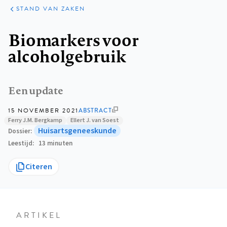
KLINISCHE
ARTIKELEN
PRAKTIJK
STAND VAN ZAKEN
Kruimelpad
Biomarkers voor
alcoholgebruik
Een update
15 NOVEMBER 2021
ABSTRACT
Ferry J.M. Bergkamp
Ellert J. van Soest
Huisartsgeneeskunde
Dossier
Leestijd
13 minuten
Citeren
ARTIKEL