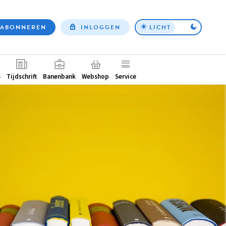
ABONNEREN
INLOGGEN
LICHT
Top
nav
ntair
s
Tijdschrift
Banenbank
Webshop
Service