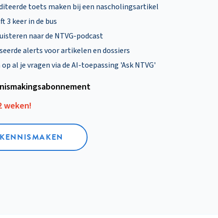
diteerde toets maken bij een nascholingsartikel
ft 3 keer in de bus
uisteren naar de NTVG-podcast
eerde alerts voor artikelen en dossiers
p al je vragen via de AI-toepassing 'Ask NTVG'
nismakings­abonnement
12 weken!
L KENNISMAKEN