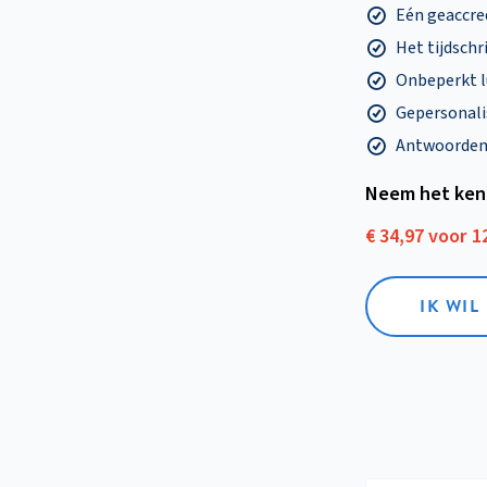
Eén geaccre
Het tijdschri
Onbeperkt l
Gepersonalis
Antwoorden o
Neem het ken
€ 34,97 voor 
IK WI