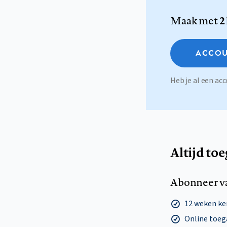
Maak met
2
ACCOU
Heb je al een a
Altijd to
Abonneer v
12 weken k
Online toega