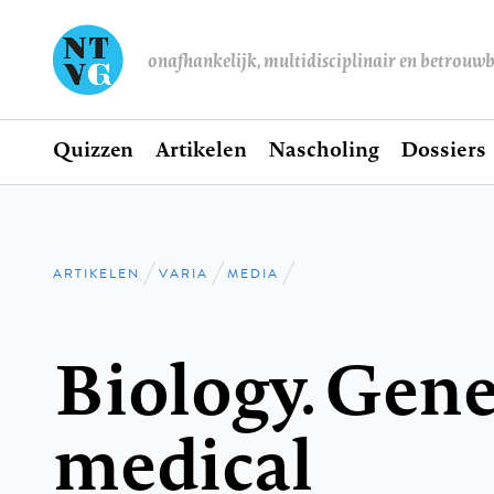
onafhankelijk, multidisciplinair en betrouw
Home
Quizzen
Artikelen
Nascholing
Dossiers
Hoofdnavigatie
ARTIKELEN
VARIA
MEDIA
Kruimelpad
Biology. Gene
medical