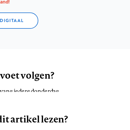
aand!
 DIGITAAL
 voet volgen?
ntvang iedere donderdag
it artikel lezen?
VOLG ONS OP
AANMELDEN