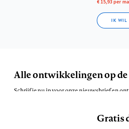
€ 15,93 per m
IK WIL
Alle ontwikkelingen op de
Schrijf je nu in voor onze nieuwsbrief en o
de meest opvallende artikelen in je mailbox.
Gratis d
E-