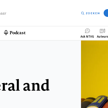
baar
ZOEKEN
Podcast
Compleme
Ask NTVG
Auteur
menu
ral and