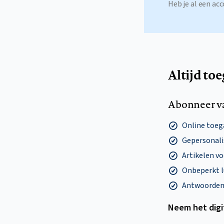
Heb je al een a
Altijd to
Abonneer v
Online toega
Gepersonalis
Artikelen v
Onbeperkt l
Antwoorden o
Neem het dig