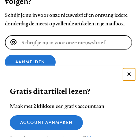
volgen?
Schrijf je nu in voor onze nieuwsbrief en ontvang iedere
donderdag de meest opvallende artikelen in je mailbox.
E-
mailadres
AANMELDEN
Deze site gebruikt cookies
VOLG ONS OP
Gratis dit artikel lezen?
Zie onze cookie policy
ACCEPTEER AANBEVOLEN INSTELLINGEN
Volg
Volg
Volg
Volg
Volg
Volg
2 klikken
Maak met
een gratis account aan
ons
ons
ons
ons
ons
ons
Functionele cookies
op
op
op
op
op
op
Contact
Colofon
Disclaimer
Privacy
About us
ACCOUNT AANMAKEN
Medische vragen verdienen
Sluiten
Footer
Analytische cookies
Facebook
LinkedIn
Bluesky
Instagram
YouTube
Pinterest
betrouwbare antwoorden