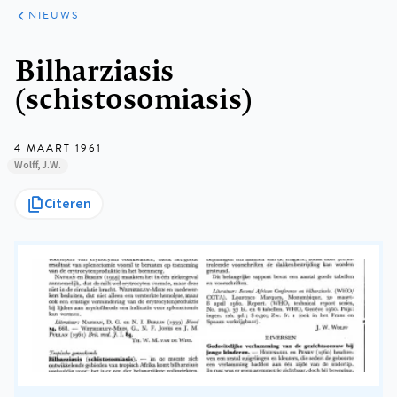
ARTIKELEN
HET
NIEUWS
KORT
Kruimelpad
Bilharziasis
(schistosomiasis)
4 MAART 1961
Wolff, J.W.
Citeren