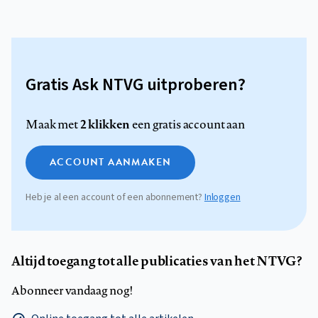
Gratis Ask NTVG uitproberen?
2 klikken
Maak met
een gratis account aan
ACCOUNT AANMAKEN
Heb je al een account of een abonnement?
Inloggen
Altijd toegang tot alle publicaties van het NTVG?
Abonneer vandaag nog!