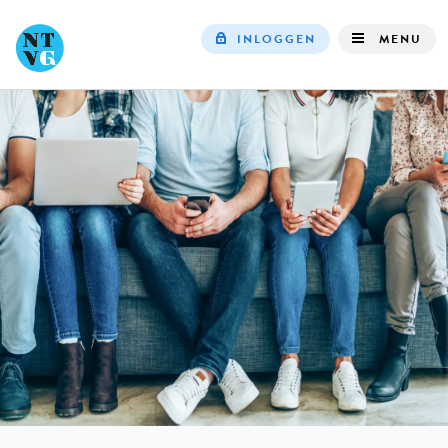
INLOGGEN
MENU
Top
navigation
IN