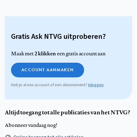
Gratis Ask NTVG uitproberen?
2 klikken
Maak met
een gratis account aan
ACCOUNT AANMAKEN
Heb je al een account of een abonnement?
Inloggen
Altijd toegang tot alle publicaties van het NTVG?
Abonneer vandaag nog!