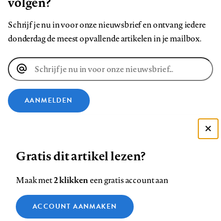
volgen?
Schrijf je nu in voor onze nieuwsbrief en ontvang iedere
donderdag de meest opvallende artikelen in je mailbox.
E-
mailadres
AANMELDEN
VOLG ONS OP
Deze site gebruikt cookies
Gratis dit artikel lezen?
Zie onze cookie policy
Volg
Volg
Volg
Volg
Volg
Volg
ACCEPTEER AANBEVOLEN INSTELLINGEN
ons
ons
2 klikken
ons
ons
ons
ons
Maak met
een gratis account aan
op
op
op
op
op
op
Contact
Colofon
Disclaimer
Privacy
About us
Functionele cookies
Footer
ACCOUNT AANMAKEN
Facebook
LinkedIn
Bluesky
Instagram
YouTube
Pinterest
Medische vragen verdienen
Sluiten
Analytische cookies