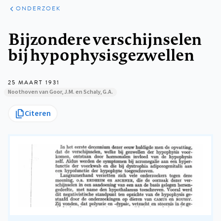
ARTIKELEN
ONDERZOEK
ONDERZOEK
Kruimelpad
Bijzondere verschijnselen
bij hypophysisgezwellen
25 MAART 1931
Noothoven van Goor, J.M. en Schaly, G.A.
Citeren