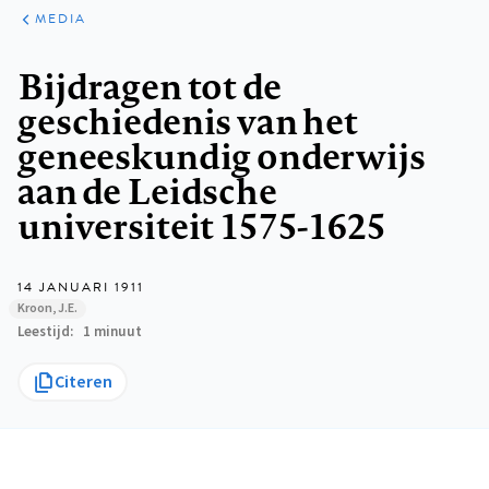
ARTIKELEN
VARIA
MEDIA
Kruimelpad
Bijdragen tot de
geschiedenis van het
geneeskundig onderwijs
aan de Leidsche
universiteit 1575-1625
14 JANUARI 1911
Kroon, J.E.
Leestijd
1 minuut
Citeren