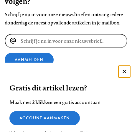
volgen?
Schrijf je nu in voor onze nieuwsbrief en ontvang iedere
donderdag de meest opvallende artikelen in je mailbox.
E-
mailadres
AANMELDEN
Deze site gebruikt cookies
VOLG ONS OP
Gratis dit artikel lezen?
Zie onze cookie policy
ACCEPTEER AANBEVOLEN INSTELLINGEN
Volg
Volg
Volg
Volg
Volg
Volg
2 klikken
Maak met
een gratis account aan
ons
ons
ons
ons
ons
ons
Functionele cookies
op
op
op
op
op
op
Contact
Colofon
Disclaimer
Privacy
About us
ACCOUNT AANMAKEN
Medische vragen verdienen
Sluiten
Footer
Analytische cookies
Facebook
LinkedIn
Bluesky
Instagram
YouTube
Pinterest
betrouwbare antwoorden