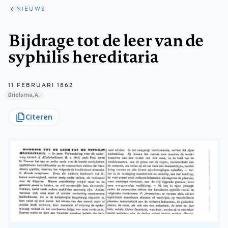
ARTIKELEN
HET
NIEUWS
KORT
Kruimelpad
Bijdrage tot de leer van de
syphilis hereditaria
11 FEBRUARI 1862
Drielsma, A.
Citeren