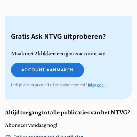
Gratis Ask NTVG uitproberen?
2 klikken
Maak met
een gratis account aan
ACCOUNT AANMAKEN
Heb je al een account of een abonnement?
Inloggen
Altijd toegang tot alle publicaties van het NTVG?
Abonneer vandaag nog!