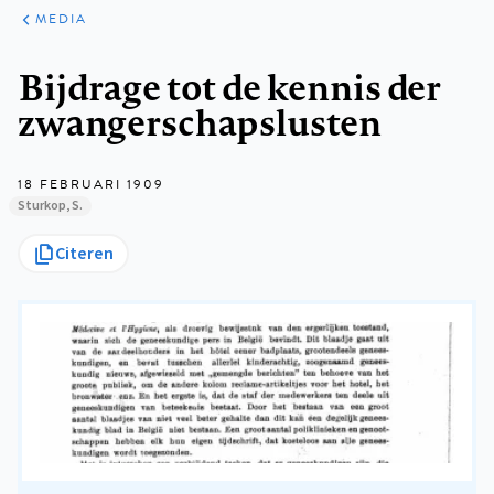
ARTIKELEN
VARIA
MEDIA
Kruimelpad
Bijdrage tot de kennis der
zwangerschapslusten
18 FEBRUARI 1909
Sturkop, S.
Citeren