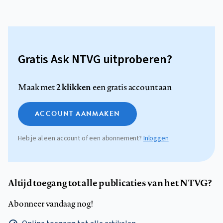
Gratis Ask NTVG uitproberen?
2 klikken
Maak met
een gratis account aan
ACCOUNT AANMAKEN
Heb je al een account of een abonnement?
Inloggen
Altijd toegang tot alle publicaties van het NTVG?
Abonneer vandaag nog!