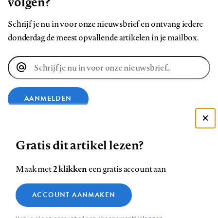
volgen?
Schrijf je nu in voor onze nieuwsbrief en ontvang iedere
donderdag de meest opvallende artikelen in je mailbox.
E-
mailadres
AANMELDEN
Deze site gebruikt cookies
VOLG ONS OP
Gratis dit artikel lezen?
Zie onze cookie policy
ACCEPTEER AANBEVOLEN INSTELLINGEN
Volg
Volg
Volg
Volg
Volg
Volg
2 klikken
Maak met
een gratis account aan
ons
ons
ons
ons
ons
ons
Functionele cookies
op
op
op
op
op
op
Contact
Colofon
Disclaimer
Privacy
About us
ACCOUNT AANMAKEN
Medische vragen verdienen
Sluiten
Footer
Analytische cookies
Facebook
LinkedIn
Bluesky
Instagram
YouTube
Pinterest
betrouwbare antwoorden